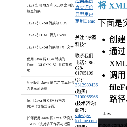
经典案例
将 XML
Java 实现 XLS 和 XLSX 之间的
真实评价
相互转换
典型用户
下面是
定制Demo
Java 将 Excel 转换为 ODS
Java 将 HTML 转为 Excel
创
关注 "冰蓝
科技"
Java 将 Excel 转换为 TXT 文本
通
联系我们
使用 Java 将 CSV 转换为
XM
电话：86-
Excel（XLSX/XLS）并设置格
028-
式
调
81705109
QQ：
如何使用 Java 将 TXT 文本转换
file
3312989436
为 Excel 表格
(购买)
路径
2100065966
使用 Java 将 CSV 转换为
(技术咨询)
PDF（含格式设置）
邮箱：
Java
sales@e-
如何使用 Java 将 Excel 转换为
iceblue.com
JSON（支持多工作表与嵌套
import com.spir