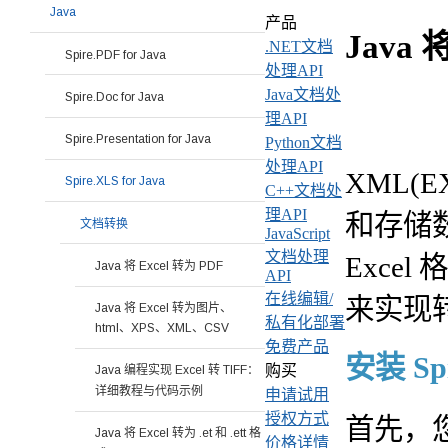
Java
产品
Java 
.NET文档
Spire.PDF for Java
处理API
Java文档处
Spire.Doc for Java
理API
Spire.Presentation for Java
Python文档
处理API
XML(E
Spire.XLS for Java
C++文档处
理API
和存储
文档转换
JavaScript
文档处理
Excel
Java 将 Excel 转为 PDF
API
在线编辑/
来实现
Java 将 Excel 转为图片、
私有化部署
html、XPS、XML、CSV
免费产品
安装 Spi
购买
Java 编程实现 Excel 转 TIFF：
详细教程与代码示例
申请试用
授权方式
首先，您需
Java 将 Excel 转为 .et 和 .ett 格
价格详情