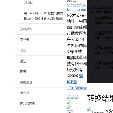
(销售)
JSON）
support@e-
public class xm
iceblue.com
    public stati
用 Java 将 JSON 数据转换为
(技术支持)
        //创建
Excel（JSON 转 XLSX 指南）
地址：中国
        Workbo
四川省成都
文档操作
        //加载X
市武侯区九
        wb.load
兴大道 14
工作表
号凯乐国际
        //转为x
公式
3 栋 9 楼
        wb.save
成都冰蓝科
批注
        //转为x
技有限公司
        wb.sav
版权所有
图表
    }

©
2026
蜀
}
ICP备
数据处理
17015896号
单元格
转换结
图片和图形
×