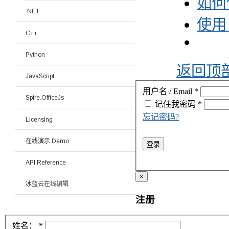
如何使
.NET
使用 
C++
Python
返回顶
JavaScript
用户名 / Email
*
Spire.OfficeJs
记住我
密码
*
忘记密码?
Licensing
在线演示 Demo
登录
API Reference
×
冰蓝云在线编辑
注册
姓名：
*