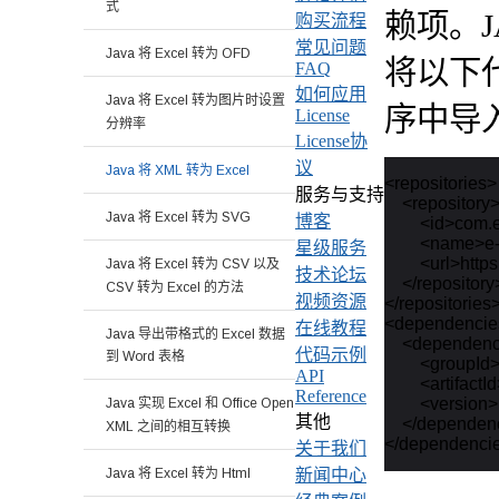
式
赖项。J
购买流程
常见问题
Java 将 Excel 转为 OFD
将以下代
FAQ
如何应用
Java 将 Excel 转为图片时设置
序中导入
License
分辨率
License协
议
Java 将 XML 转为 Excel
<repositories>

服务与支持
    <repository>
Java 将 Excel 转为 SVG
博客
        <id>com.
        <name>
星级服务
        <url>ht
Java 将 Excel 转为 CSV 以及
技术论坛
    </repository>
CSV 转为 Excel 的方法
视频资源
</repositories>
<dependencie
在线教程
Java 导出带格式的 Excel 数据
    <dependenc
代码示例
到 Word 表格
        <groupI
API
        <artifact
Reference
        <versio
Java 实现 Excel 和 Office Open
其他
    </dependen
XML 之间的相互转换
关于我们
新闻中心
Java 将 Excel 转为 Html