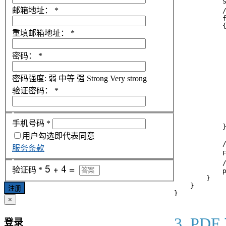
            S
邮箱地址：
*
           
            f
            {
重填邮箱地址：
*
           
             
           
密码：
*
             
             
           
密码强度:
弱
中等
强
Strong
Very strong
             
验证密码：
*
           
             
           
             
手机号码
*
            }
用户勾选即代表同意
          
服务条款
            
            
验证码
*
            p
        }

    }

注册
×
3. P
登录