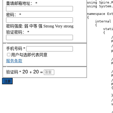
using Spire.P
重填邮箱地址：
*
using System.
namespace Ext
密码：
*
{

    internal 
    {

密码强度:
弱
中等
强
Strong
Very strong
        stati
验证密码：
*
        {

           
            P
            
手机号码
*
            
用户勾选即代表同意
         
服务条款
            P
           
验证码
*
            P
           
注册
            P
            {
             
            }
          
            s
          