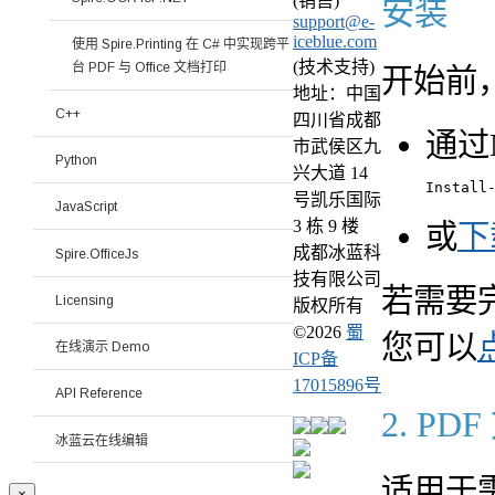
(销售)
安装
support@e-
iceblue.com
使用 Spire.Printing 在 C# 中实现跨平
(技术支持)
台 PDF 与 Office 文档打印
开始前
地址：中国
C++
四川省成都
通过
市武侯区九
Python
兴大道 14
号凯乐国际
JavaScript
3 栋 9 楼
或
下
成都冰蓝科
Spire.OfficeJs
技有限公司
若需要完整
Licensing
版权所有
©
2026
蜀
您可以
在线演示 Demo
ICP备
17015896号
API Reference
2. P
冰蓝云在线编辑
适用于
×