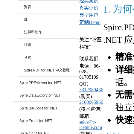
经典案例
1. 为何
列表
真实评价
典型用户
域
定制Demo
Spir
注释和动作
.NET
关注 "冰蓝
打印
科技"
精准
其它
联系我们
电话：86-
详细
Spire.PDF for .NET 中文教程
028-
81705109
据。
Spire.PDFViewer for .NET
QQ：
3312989436
无需依
Spire.DataExport for .NET
(购买)
2100065966
独立
Spire.BarCode for .NET
(技术咨询)
邮箱：
快速
Spire.Email for .NET
sales@e-
iceblue.com
Spire.OCR for .NET