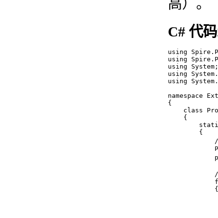
高）。
C# 代
using Spire.P
using Spire.P
using System;
using System.
using System.
namespace Ext
{

    class Pro
    {

        stati
        {

            
            P
            
           
            f
            {
             
           