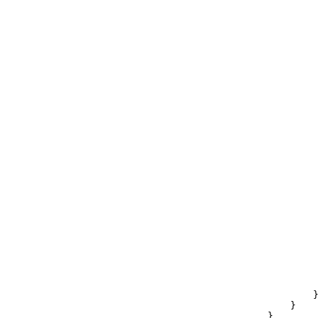
             
          
             
            
           
             
             
           
             
          
             
            
          
             
             
            
             
           
             
            }
        }

    }
