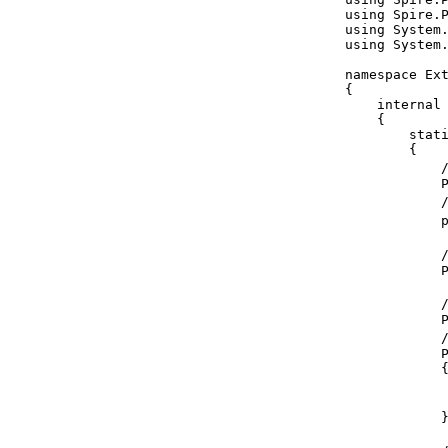
using Spire.P
using System.
using System.
namespace Ext
{

    internal 
    {

        stati
        {

           
            P
            
            
          
            P
           
            P
          
            P
            {
          
             
            }