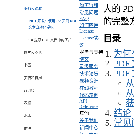
购买流程
大的 P
提取和读取
常见问题
FAQ
的完整
.NET 开发：使用 C# 实现 PDF
如何应用
文本自动化提取
License
目录
License协
C# 提取 PDF 文档中的图片
议
为何在
服务与支持
图片和图形
博客
PD
书签
星级服务
PD
技术论坛
页眉和页脚
从
视频资源
在线教程
从
超链接
代码示例
API
表格
Reference
结论
其他
水印
常见
关于我们
新闻中心
附件