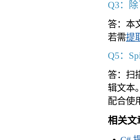
Q3：
答：本文
若需
提
Q5：S
答：扫描
辑文本。
配合使
相关文
C#