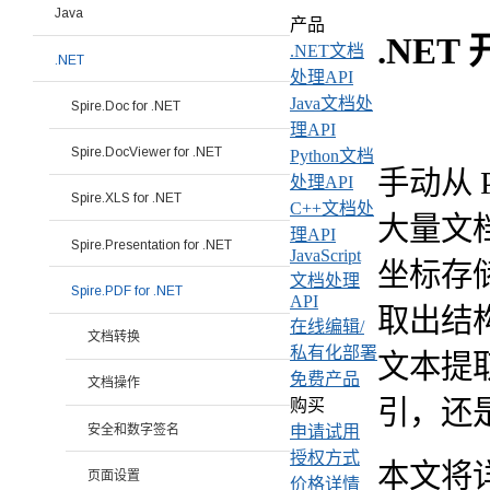
Java
产品
.NET
.NET文档
.NET
处理API
Java文档处
Spire.Doc for .NET
理API
Spire.DocViewer for .NET
Python文档
手动从
处理API
Spire.XLS for .NET
C++文档处
大量文
理API
Spire.Presentation for .NET
JavaScript
坐标存
文档处理
Spire.PDF for .NET
API
取出结构
在线编辑/
文档转换
私有化部署
文本提
免费产品
文档操作
引，还
购买
安全和数字签名
申请试用
授权方式
本文将详
页面设置
价格详情