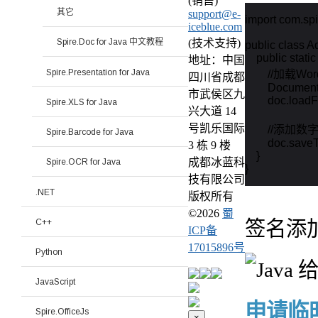
(销售)
其它
support@e-
import com.spir
iceblue.com
(技术支持)
Spire.Doc for Java 中文教程
public class A
    public stati
地址：中国
Spire.Presentation for Java
        //加载W
四川省成都
        Docume
市武侯区九
        doc.loa
Spire.XLS for Java
兴大道 14
号凯乐国际
        //
Spire.Barcode for Java
        doc.sa
3 栋 9 楼
    }

成都冰蓝科
Spire.OCR for Java
}
技有限公司
.NET
版权所有
©
2026
蜀
C++
签名添
ICP备
17015896号
Python
JavaScript
申请临时 
Spire.OfficeJs
×