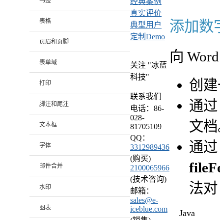
书签
经典案例
真实评价
表格
添加数
典型用户
定制Demo
页眉和页脚
向 Wo
表单域
关注 "冰蓝
科技"
创建
打印
联系我们
通
脚注和尾注
电话：86-
028-
文档
文本框
81705109
QQ：
通
字体
3312989436
(购买)
fileF
邮件合并
2100065966
(技术咨询)
法对
水印
邮箱：
sales@e-
图表
iceblue.com
Java