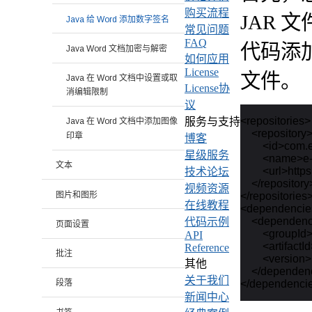
购买流程
JAR 
Java 给 Word 添加数字签名
常见问题
FAQ
代码添加
Java Word 文档加密与解密
如何应用
License
文件。
Java 在 Word 文档中设置或取
License协
消编辑限制
议
<repositories>

服务与支持
Java 在 Word 文档中添加图像
    <repository>
印章
博客
        <id>com.
星级服务
        <name>
文本
        <url>ht
技术论坛
    </repository>
视频资源
图片和图形
</repositories>
在线教程
<dependencie
    <dependenc
代码示例
页面设置
        <groupI
API
        <artifact
Reference
批注
        <versio
其他
    </dependen
关于我们
段落
新闻中心