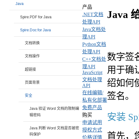
Java
产品
Java
.NET文档
Spire.PDF for Java
处理API
Java文档处
Spire.Doc for Java
理API
文档转换
Python文档
处理API
数字签
文档操作
C++文档处
理API
用于确
超链接
JavaScript
文档处理
绍如何
页面背景
API
在线编辑/
签名。
安全
私有化部署
免费产品
Java 验证 Word 文档的限制编
安装 Spir
购买
辑密码
申请试用
Java 判断 Word 文档是否被密
授权方式
首先，您需
码保护
价格详情