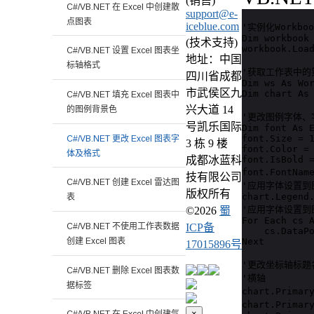
(销售)
C#/VB.NET 在 Excel 中创建散
support@e-
点图表
iceblue.com
'实例化Workb
Dim workbook 
(技术支持)
workbook.Load
C#/VB.NET 设置 Excel 图表坐
地址：中国
标轴格式
'获取工作表中的
四川省成都
Dim ws As Wor
市武侯区九
Dim chart As 
C#/VB.NET 填充 Excel 图表中
兴大道 14
的图例背景色
'更改图例字体、
号凯乐国际
Dim font As E
font.Size = 1
C#/VB.NET 更改 Excel 图表字
3 栋 9 楼
font.Color = 
体及格式
font.IsBold =
成都冰蓝科
font.FontNam
技有限公司
C#/VB.NET 创建 Excel 雷达图
'应用字体设置到图例
版权所有
chart.Legend.
表
'应用字体设置到
©
2026
蜀
For Each cs A
C#/VB.NET 不使用工作表数据
ICP备
    cs.DataPo
创建 Excel 图表
Next

17015896号
'更改坐标轴标题
C#/VB.NET 删除 Excel 图表数
'横轴

据标签
chart.Primar
chart.Primar
×