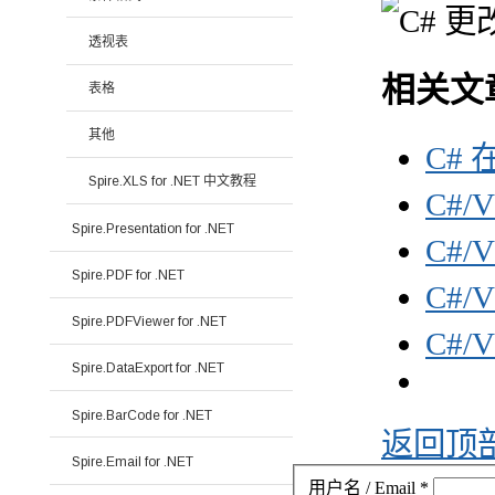
透视表
相关文
表格
其他
C# 
Spire.XLS for .NET 中文教程
C#/
Spire.Presentation for .NET
C#/
Spire.PDF for .NET
C#/
Spire.PDFViewer for .NET
C#/
Spire.DataExport for .NET
Spire.BarCode for .NET
返回顶
Spire.Email for .NET
用户名 / Email
*