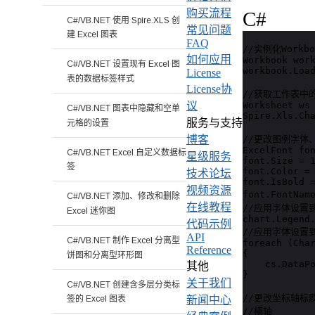
购买流程
C#
C#/VB.NET 使用 Spire.XLS 创
常见问题
建 Excel 图表
FAQ
//实例化Work
如何应用
Workbook work
C#/VB.NET 设置现有 Excel 图
workbook.Load
License
表的数据标签样式
License协
//获取工作表中
Worksheet ws 
议
C#/VB.NET 图表中隐藏和空单
Spire.Xls.Cha
服务与支持
元格的设置
//更改图例字体
博客
ExcelFont fon
C#/VB.NET Excel 自定义数据标
星级服务
font.Size = 1
签
font.Color = 
技术论坛
font.IsBold =
视频资源
font.FontNam
C#/VB.NET 添加、修改和删除
在线教程
//应用字体设置到图
Excel 迷你图
chart.Legend.
代码示例
//应用字体设置
API
C#/VB.NET 制作 Excel 分离型
foreach (Char
Reference
{

饼图和分离型环形图
    cs.DataPo
其他
}

关于我们
C#/VB.NET 创建含多层分类标
//更改坐标轴标
新闻中心
签的 Excel 图表
//横轴
