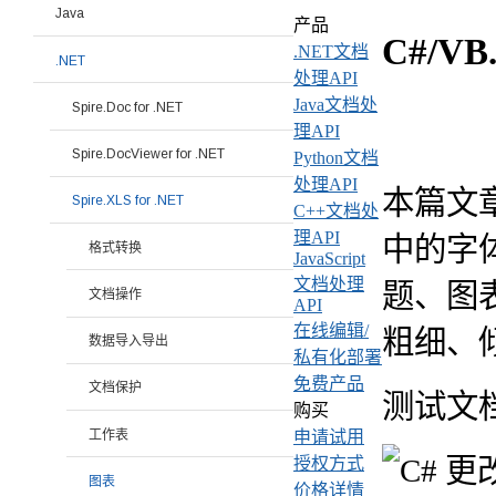
Java
产品
C#/V
.NET文档
.NET
处理API
Java文档处
Spire.Doc for .NET
理API
Spire.DocViewer for .NET
Python文档
处理API
本篇文章将
Spire.XLS for .NET
C++文档处
理API
中的字
格式转换
JavaScript
文档处理
题、图
文档操作
API
在线编辑/
粗细、
数据导入导出
私有化部署
免费产品
文档保护
测试文
购买
工作表
申请试用
授权方式
图表
价格详情