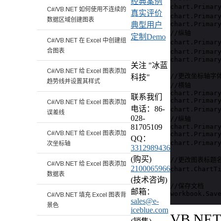
经典案例
chart.Primar
C#/VB.NET 如何使用不连续的
真实评价
chart.Primar
数据区域创建图表
chart.Primary
典型用户
//纵轴        
定制Demo
C#/VB.NET 在 Excel 中创建组
chart.Primar
合图表
chart.Primar
chart.Primary
关注 "冰蓝
C#/VB.NET 给 Excel 图表添加
//更改坐标轴字体
科技"
趋势线并设置其样式
//横轴

chart.Primary
联系我们
chart.Primary
C#/VB.NET 给 Excel 图表添加
电话：86-
chart.Primar
误差线
028-
//纵轴        
chart.Primary
81705109
C#/VB.NET 给 Excel 图表添加
chart.Primary
QQ：
chart.Primar
次坐标轴
3312989436
(购买)
//更改图表标题名
C#/VB.NET 给 Excel 图表添加
2100065966
chart.Chart
数据表
(技术咨询)
//保存文档

邮箱：
workbook.Sav
C#/VB.NET 填充 Excel 图表背
sales@e-
景色
iceblue.com
VB.NE