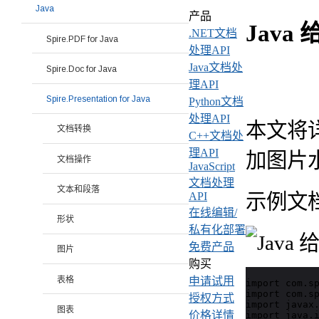
Java
产品
Java
.NET文档
Spire.PDF for Java
处理API
Java文档处
Spire.Doc for Java
理API
Spire.Presentation for Java
Python文档
处理API
本文将详细
文档转换
C++文档处
理API
加图片
文档操作
JavaScript
文档处理
文本和段落
示例文档
API
在线编辑/
形状
私有化部署
免费产品
图片
购买
表格
申请试用
import com.sp
import com.sp
授权方式
import javax.
图表
价格详情
import java.i