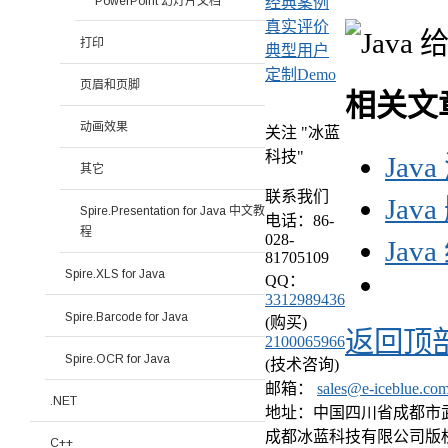
PowerPoint 幻灯片文档
经典案例
真实评价
打印
典型用户
定制Demo
页眉和页脚
相关文
动画效果
关注 "冰蓝
科技"
Jav
其它
联系我们
Jav
Spire.Presentation for Java 中文教
电话：86-
程
028-
Jav
81705109
Spire.XLS for Java
QQ：
3312989436
Spire.Barcode for Java
(购买)
返回顶
2100065966
Spire.OCR for Java
(技术咨询)
邮箱：
sales@e-iceblue.co
.NET
地址：中国四川省成都市武侯区
成都冰蓝科技有限公司版
C++