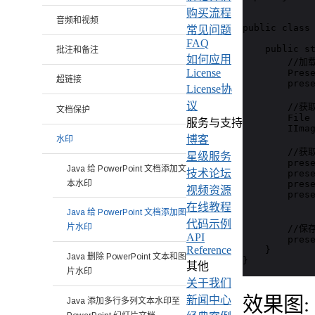
购买流程
音频和视频
public class 
常见问题
FAQ
    public st
批注和备注
如何应用
        //加
License
        Prese
超链接
        prese
License协
议
        //获
文档保护
        File 
服务与支持
        IImag
博客
水印
        //
星级服务
        prese
Java 给 PowerPoint 文档添加文
技术论坛
        pres
本水印
        pres
视频资源
        pres
在线教程
Java 给 PowerPoint 文档添加图
代码示例
片水印
        //保
API
        prese
Reference
    }

Java 删除 PowerPoint 文本和图
}
其他
片水印
关于我们
效果图:
新闻中心
Java 添加多行多列文本水印至