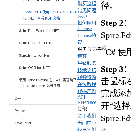
for ASP.NET 翻页查看 PDF
径。
购买流程
常见问题
C#/VB.NET 使用 Spire.PDFViewer
FAQ
for .NET 查看 PDF 文档
Step 2
如何应用
License
Spire.DataExport for .NET
Spire
License协
议
Spire.BarCode for .NET
服务与支持
Spire.Email for .NET
博客
星级服务
Step 3
Spire.OCR for .NET
技术论坛
视频资源
击鼠标右
使用 Spire.Printing 在 C# 中实现跨平
在线教程
台 PDF 与 Office 文档打印
完成添
代码示例
API
C++
Reference
开“选择
其他
Python
Spire
关于我们
新闻中心
JavaScript
经典案例