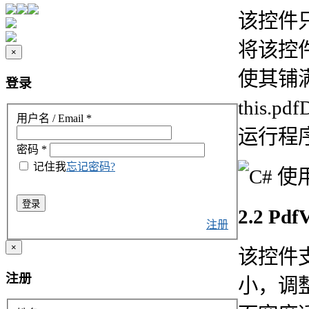
该控件
将该控件
×
使其铺
登录
this.pd
用户名 / Email
*
运行程
密码
*
记住我
忘记密码?
登录
2.2 Pd
注册
×
该控件
注册
小，调整