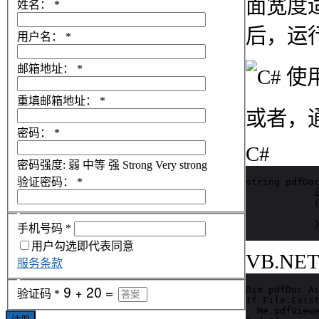
面宽度适应
姓名：
*
后，运
用户名：
*
邮箱地址：
*
重填邮箱地址：
*
或者，
密码：
*
C#
密码强度:
弱
中等
强
Strong
Very strong
验证密码：
*
string pdfDoc
            i
            {
             
            
手机号码
*
用户勾选即代表同意
VB.NE
服务条款
Dim pdfDoc As
验证码
*
If File.Exist
  Me.pdfViewe