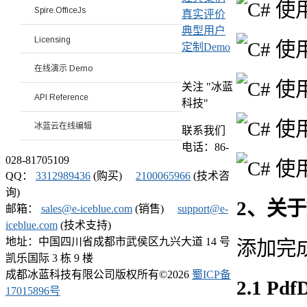
Spire.OfficeJs
真实评价
典型用户
Licensing
定制Demo
在线演示 Demo
关注 "冰蓝
API Reference
科技"
冰蓝云在线编辑
联系我们
电话：86-
028-81705109
QQ：
3312989436
(购买)
2100065966
(技术咨
询)
2、关于
邮箱：
sales@e-iceblue.com
(销售)
support@e-
iceblue.com
(技术支持)
地址：中国四川省成都市武侯区九兴大道 14 号
添加完
凯乐国际 3 栋 9 楼
成都冰蓝科技有限公司版权所有©
2026
蜀ICP备
2.1 Pd
17015896号