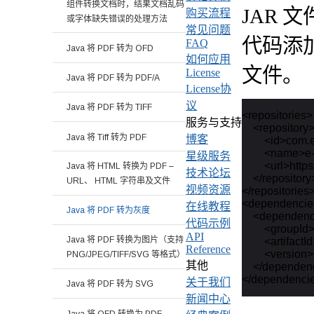
组件转换文档时，结果文档乱码
JAR 
购买流程
或字体缺失错误的处理方法
常见问题
代码添加
FAQ
Java 将 PDF 转为 OFD
如何应用
文件。
License
Java 将 PDF 转为 PDF/A
License协
议
Java 将 PDF 转为 TIFF
<repositories>

服务与支持
    <repository>
Java 将 Tiff 转为 PDF
博客
        <id>com.
        <name>
星级服务
        <url>ht
Java 将 HTML 转换为 PDF –
技术论坛
    </repository>
URL、 HTML 字符串及文件
视频资源
</repositories>
<dependencie
在线教程
Java 将 PDF 转为灰度
    <dependenc
代码示例
        <groupI
API
Java 将 PDF 转换为图片（支持
        <artifact
Reference
        <versio
PNG/JPEG/TIFF/SVG 等格式）
其他
    </dependen
关于我们
Java 将 PDF 转为 SVG
新闻中心
Java 将 OFD 转换为 PDF