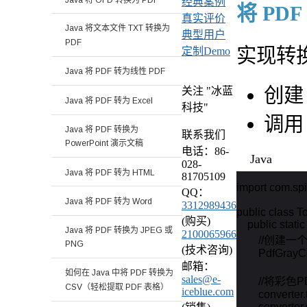
经典案例
将 PD
真实评价
Java 将文本文件 TXT 转换为
典型用户
PDF
实现转
定制Demo
Java 将 PDF 转为线性 PDF
创
关注 "冰蓝
Java 将 PDF 转为 Excel
科技"
调
Java 将 PDF 转换为
联系我们
PowerPoint 演示文稿
电话：86-
Java
028-
Java 将 PDF 转为 HTML
81705109
import com.spir
QQ：
Java 将 PDF 转为 Word
3312989436
public class T
(购买)
    public stati
Java 将 PDF 转换为 JPEG 或
2100065966
        //创
PNG
(技术咨询)
        PdfGra
邮箱：
如何在 Java 中将 PDF 转换为
sales@e-
        //将
CSV（轻松提取 PDF 表格）
iceblue.com
        converte
        converter