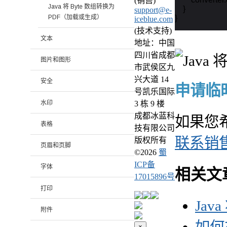
(销售)
Java 将 Byte 数组转换为
    }

support@e-
PDF（加载或生成）
}
iceblue.com
(技术支持)
文本
地址：中国
四川省成都
图片和图形
市武侯区九
兴大道 14
安全
申请临时 
号凯乐国际
水印
3 栋 9 楼
成都冰蓝科
如果您
表格
技有限公司
联系销
版权所有
页眉和页脚
©
2026
蜀
ICP备
字体
相关文
17015896号
打印
Jav
附件
×