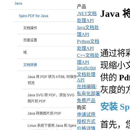
Java
产品
Java
.NET文档
Spire.PDF for Java
处理API
Java文档处
文档操作
理API
页面设置
Python文档
处理API
通过将
域
C++文档处
理API
现缩小
文档转换
JavaScript
文档处理
供的
Pd
Java 将 PDF 转为 HTML 时保存
API
到流
在线编辑/
灰度的
私有化部署
Java SVG 转 PDF，添加 SVG
免费产品
图片到 PDF
安装 Spi
购买
Java 转换图片到 PDF
申请试用
授权方式
首先，您需
Linux 系统下使用 Java 和 Spire
价格详情