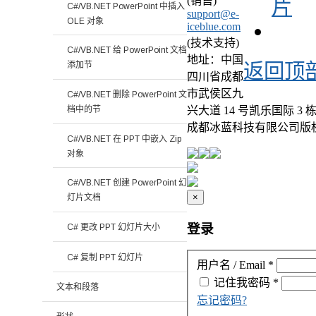
(销售)
片
C#/VB.NET PowerPoint 中插入
support@e-
OLE 对象
iceblue.com
(技术支持)
C#/VB.NET 给 PowerPoint 文档
地址：中国
添加节
返回顶
四川省成都
市武侯区九
C#/VB.NET 删除 PowerPoint 文
档中的节
兴大道 14 号凯乐国际 3 栋
成都冰蓝科技有限公司版
C#/VB.NET 在 PPT 中嵌入 Zip
对象
C#/VB.NET 创建 PowerPoint 幻
×
灯片文档
登录
C# 更改 PPT 幻灯片大小
C# 复制 PPT 幻灯片
用户名 / Email
*
记住我
密码
*
文本和段落
忘记密码?