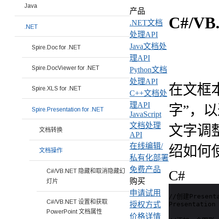
Java
产品
C#/V
.NET文档
.NET
处理API
Java文档处
Spire.Doc for .NET
理API
Spire.DocViewer for .NET
Python文档
处理API
在文框
Spire.XLS for .NET
C++文档处
理API
字”，
Spire.Presentation for .NET
JavaScript
文档处理
文字调
文档转换
API
在线编辑/
绍如何使用
文档操作
私有化部署
免费产品
C#/VB.NET 隐藏和取消隐藏幻
C#
购买
灯片
申请试用
//创建Present
C#/VB.NET 设置和获取
Presentation 
授权方式
PowerPoint 文档属性
价格详情