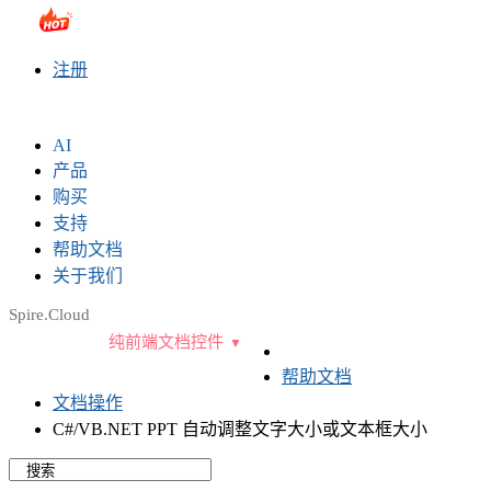
sales@e-iceblue.com
|
028-81705109
|
2790765778
|
注册
AI
产品
购买
支持
帮助文档
关于我们
Spire.Cloud
纯前端文档控件
帮助文档
文档操作
C#/VB.NET PPT 自动调整文字大小或文本框大小