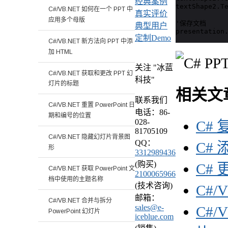
经典案例
textShape2.Te
C#/VB.NET 如何在一个 PPT 中
真实评价
应用多个母版
'保存文档

典型用户
presentation
定制Demo
C#/VB.NET 新方法向 PPT 中添
加 HTML
关注 "冰蓝
C#/VB.NET 获取和更改 PPT 幻
科技"
灯片的标题
相关文
联系我们
C#/VB.NET 重置 PowerPoint 日
电话：86-
期和编号的位置
028-
C# 
81705109
C#/VB.NET 隐藏幻灯片背景图
QQ：
C# 
形
3312989436
(购买)
C# 
C#/VB.NET 获取 PowerPoint 文
2100065966
档中使用的主题名称
(技术咨询)
C#/
邮箱：
C#/VB.NET 合并与拆分
sales@e-
C#/
PowerPoint 幻灯片
iceblue.com