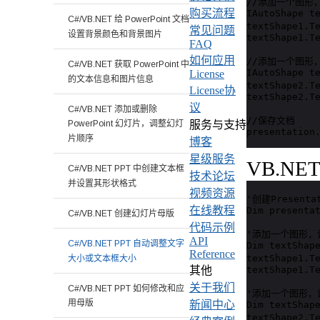
//添加一个图形，设
购买流程
IAutoShape t
C#/VB.NET 给 PowerPoint 文档
textShape
常见问题
设置背景颜色和背景图片
textShape1.Te
FAQ
如何应用
//添加一个图形，设
C#/VB.NET 获取 PowerPoint 中
IAutoShape t
License
的文本信息和图片信息
textShape2.
License协
textShape2.Te
议
C#/VB.NET 添加或删除
//保存文档

服务与支持
PowerPoint 幻灯片，调整幻灯
presentation
片顺序
博客
星级服务
VB.NE
C#/VB.NET PPT 中创建文本框
技术论坛
并设置其形状格式
视频资源
'创建Presenta
在线教程
Dim presentat
C#/VB.NET 创建幻灯片母版
代码示例
'添加一个图形，设置
API
C#/VB.NET PPT 自动调整文字
Dim textShap
Reference
textShape
大小或文本框大小
textShape1.Te
其他
关于我们
C#/VB.NET PPT 如何修改和应
'添加一个图形，设置
用母版
新闻中心
Dim textShap
textShape2.