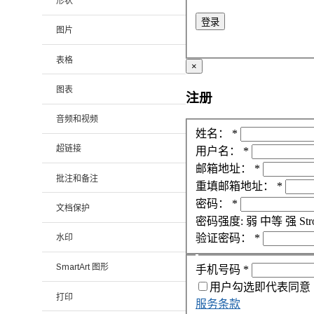
形状
登录
图片
表格
×
图表
注册
音频和视频
姓名：
*
超链接
用户名：
*
邮箱地址：
*
批注和备注
重填邮箱地址：
*
密码：
*
文档保护
密码强度:
弱
中等
强
Str
验证密码：
*
水印
SmartArt 图形
手机号码
*
用户勾选即代表同意
打印
服务条款