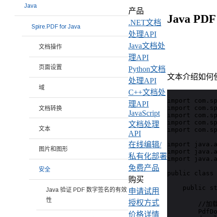
Java
产品
Java P
.NET文档
Spire.PDF for Java
处理API
Java文档处
文档操作
理API
页面设置
Python文档
文本介绍如何使用
处理API
域
C++文档处
import com.sp
理API
import com.sp
文档转换
JavaScript
import com.sp
import com.sp
文档处理
文本
import com.sp
API
import java.a
在线编辑/
图片和图形
import java.a
私有化部署
import java.a
免费产品
安全
public class 
购买
    public st
Java 验证 PDF 数字签名的有效
申请试用
性
授权方式
        //加
        PdfDo
价格详情