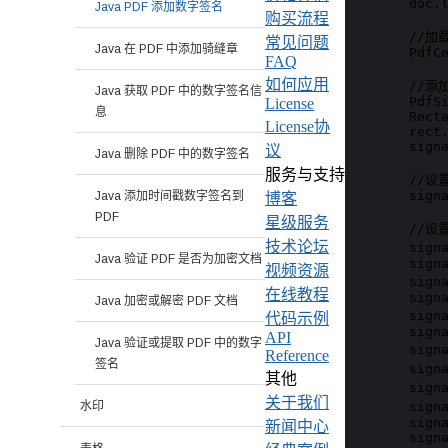
        doc.l
Java PDF 添加数字签名
购买流程
        //加
常见问题
Java 在 PDF 中添加骑缝章
        PdfC
FAQ
如何应用
        /
Java 获取 PDF 中的数字签名信
        PdfSi
License
息
        Recta
License协
        rect
        signa
议
Java 删除 PDF 中的数字签名
服务与支持
        //
        signa
Java 添加时间戳数字签名到
博客
PDF
星级服务
        //
技术论坛
        sign
Java 验证 PDF 是否为加密文档
        signa
视频资源
        sign
在线教程
        signa
Java 加密或解密 PDF 文档
        sign
代码示例
        signa
API
Java 验证或提取 PDF 中的数字
        sign
Reference
签名
        sign
其他
        sign
关于我们
        sig
水印
        signa
新闻中心
        signa