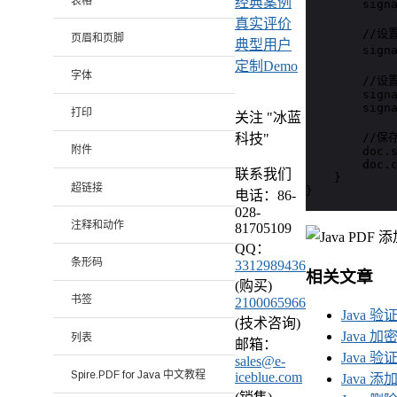
表格
经典案例
        sign
真实评价
        //
页眉和页脚
典型用户
        sign
定制Demo
字体
        //
        signa
        signa
打印
关注 "冰蓝
        //保
科技"
附件
        doc.s
        doc.c
联系我们
    }

超链接
}
电话：86-
028-
注释和动作
81705109
QQ：
条形码
3312989436
相关文章
(购买)
书签
2100065966
Java 
(技术咨询)
Java 
列表
邮箱：
Java 
sales@e-
Spire.PDF for Java 中文教程
iceblue.com
Java 