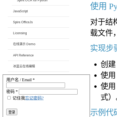
Spire.OCR for Python
使用 Py
JavaScript
对于结构
Spire.OfficeJs
载文件，并
Licensing
在线演示 Demo
实现步
API Reference
创建 
冰蓝云在线编辑
使用 
用户名 / Email
*
使用 
密码
*
式）
记住我
忘记密码?
示例代
登录