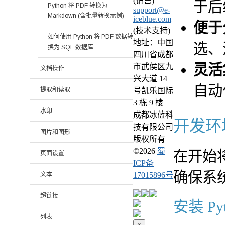
(销售)
于后
Python 将 PDF 转换为
support@e-
Markdown (含批量转换示例)
iceblue.com
便于
(技术支持)
如何使用 Python 将 PDF 数据转
地址：中国
选、
换为 SQL 数据库
四川省成都
灵活
市武侯区九
文档操作
兴大道 14
自动
提取和读取
号凯乐国际
3 栋 9 楼
水印
成都冰蓝科
开发环
技有限公司
图片和图形
版权所有
©
2026
蜀
在开始将
页面设置
ICP备
确保系统中
17015896号
文本
超链接
安装 Pyt
列表
×