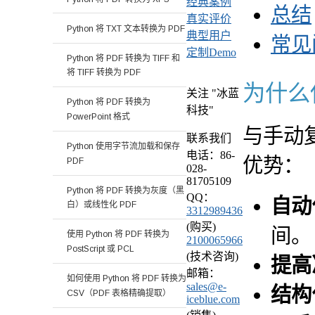
经典案例
总结
真实评价
Python 将 TXT 文本转换为 PDF
典型用户
常见
定制Demo
Python 将 PDF 转换为 TIFF 和
将 TIFF 转换为 PDF
为什么使用
关注 "冰蓝
Python 将 PDF 转换为
科技"
PowerPoint 格式
与手动复
联系我们
Python 使用字节流加载和保存
电话：86-
优势：
PDF
028-
81705109
Python 将 PDF 转换为灰度（黑
QQ：
自动
白）或线性化 PDF
3312989436
(购买)
间。
使用 Python 将 PDF 转换为
2100065966
PostScript 或 PCL
(技术咨询)
提高
邮箱：
如何使用 Python 将 PDF 转换为
sales@e-
结构
CSV（PDF 表格精确提取）
iceblue.com