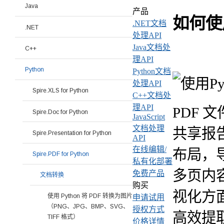
Java
产品
如何使用
.NET文档
.NET
处理API
Java文档处
C++
理API
Python
Python文档
处理API
Spire.XLS for Python
C++文档处
理API
PDF
Spire.Doc for Python
JavaScript
文档处理
共享报
Spire.Presentation for Python
API
在线编辑/
布局，
Spire.PDF for Python
私有化部署
多页内
免费产品
文档转换
购买
视化方面
使用 Python 将 PDF 转换为图片
申请试用
（PNG、JPG、BMP、SVG、
授权方式
高效提取
TIFF 格式）
价格详情