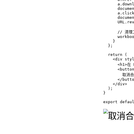
      a.downl
      documen
      a.click
      documen
      URL.rev
      // 清
      workboo
    }

  };

  return (

    <div styl
      <h1>在
      <button
        取消合
      </butto
    </div>

  );

}

export defau