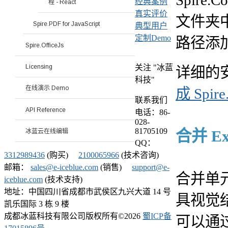
经典案例
程 - React
真实评价
文件夹
Spire.PDF for JavaScript
典型用户
定制Demo
路径添加。
Spire.OfficeJs
Licensing
关注 "冰蓝
详细的
科技"
在线演示 Demo
成 Spire.
联系我们
API Reference
电话：86-
028-
81705109
合并 E
冰蓝云在线编辑
QQ：
3312989436
(购买)
2100065966
(技术咨询)
邮箱：
sales@e-iceblue.com
(销售)
support@e-
合并单
iceblue.com
(技术支持)
地址：中国四川省成都市武侯区九兴大道 14 号
具视觉结构
凯乐国际 3 栋 9 楼
成都冰蓝科技有限公司版权所有©
2026
蜀ICP备
可以通