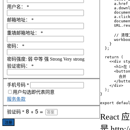
      a.href 
用户名：
*
      a.downl
      documen
      a.click
邮箱地址：
*
      documen
      URL.rev
重填邮箱地址：
*
      // 清
      workboo
    }

密码：
*
  };

  return (

密码强度:
弱
中等
强
Strong
Very strong
    <<div sty
验证密码：
*
      <h1>在
      <button
        合并

      </butto
手机号码
*
    </div>

  );

用户勾选即代表同意
}

服务条款
export defau
验证码
*
Reac
注册
是 http:/