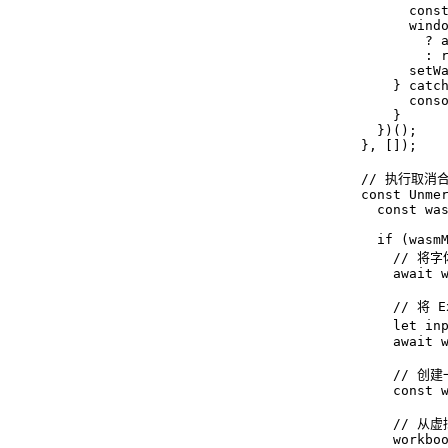
        const
        windo
          ? a
          : r
        setWa
      } catch
        conso
      }

    })();

  }, []);

  // 执行取消
  const Unmer
    const was
    if (wasmM
      // 
      await 
      // 将
      let in
      await w
      // 创
      const w
      // 从
      workboo