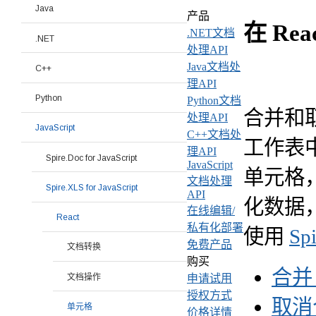
Java
产品
在 Rea
.NET文档
.NET
处理API
Java文档处
C++
理API
Python
Python文档
合并和取
处理API
JavaScript
C++文档处
工作表
理API
Spire.Doc for JavaScript
JavaScript
单元格
文档处理
Spire.XLS for JavaScript
API
化数据
在线编辑/
React
私有化部署
使用
Spi
免费产品
文档转换
购买
合并
文档操作
申请试用
授权方式
取消
单元格
价格详情