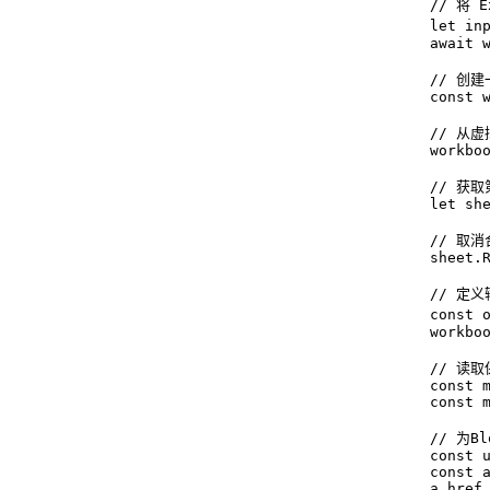
      // 将
      let in
      await w
      // 创
      const w
      // 从
      workboo
      // 获
      let she
      // 
      sheet.R
      // 定
      const
      workboo
      // 读
      const m
      const 
      // 为
      const u
      const a
      a.href 