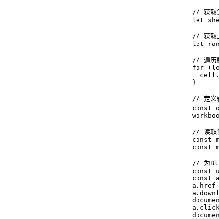
      // 获
      let she
      // 
      let ran
      // 
      for (le
        cell.
      }

      // 定
      const
      workboo
      // 读
      const m
      const 
      // 为
      const u
      const a
      a.href 
      a.downl
      documen
      a.click
      documen