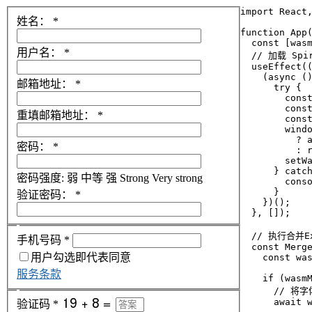
import React,
姓名：
*
function App(
  const [wasm
用户名：
*
  // 加载 Spir
  useEffect((
    (async ()
邮箱地址：
*
      try {

        const
        const
重填邮箱地址：
*
        const
        windo
          ? a
密码：
*
          : r
        setWa
      } catch
密码强度:
弱
中等
强
Strong
Very strong
        conso
      }

验证密码：
*
    })();

  }, []);

  // 执行合并
手机号码
*
  const Merge
用户勾选即代表同意
    const was
服务条款
    if (wasmM
      // 
      await 
验证码
*