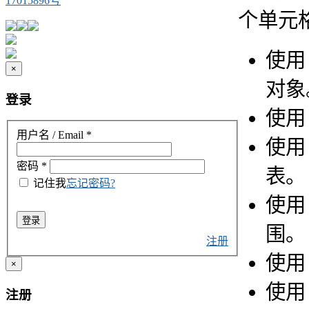
17015896号
个单元
使
×
对象
登录
使
用户名 / Email
*
使
密码
*
表。
记住我
忘记密码?
使
登录
围。
注册
使
×
使
注册