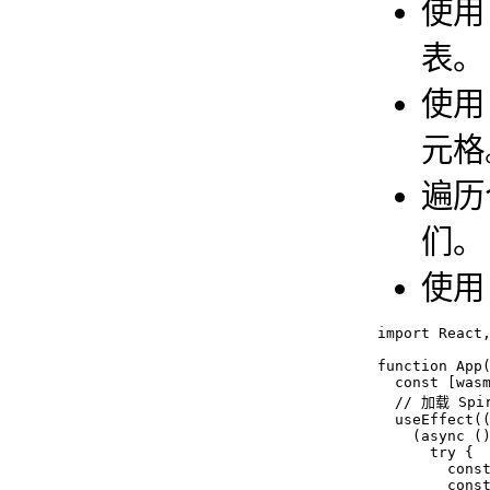
使
表。
使
元格
遍历
们。
使
import React,
function App(
  const [wasm
  // 加载 Spir
  useEffect((
    (async ()
      try {

        const
        const