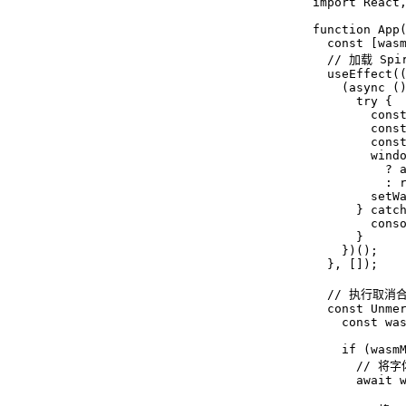
import React,
function App(
  const [wasm
  // 加载 Spir
  useEffect((
    (async ()
      try {

        const
        const
        const
        windo
          ? a
          : r
        setWa
      } catch
        conso
      }

    })();

  }, []);

  // 执行取消
  const Unmer
    const was
    if (wasmM
      // 
      await 