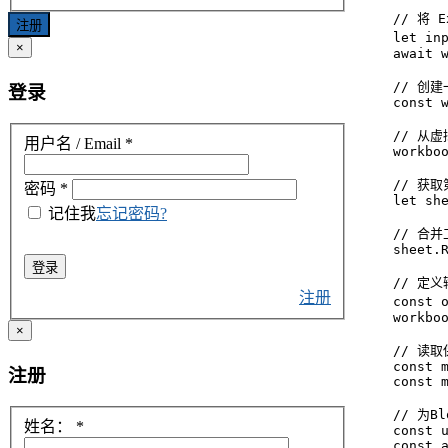
      // 将
注册
      let in
×
      await w
      // 创
登录
      const w
      // 从
用户名 / Email
*
      workboo
      // 获
密码
*
      let she
记住我
忘记密码?
      // 
      sheet.R
登录
      // 定
注册
      const 
      workboo
×
      // 读
      const m
注册
      const 
      // 为
姓名：
*
      const u
      const a