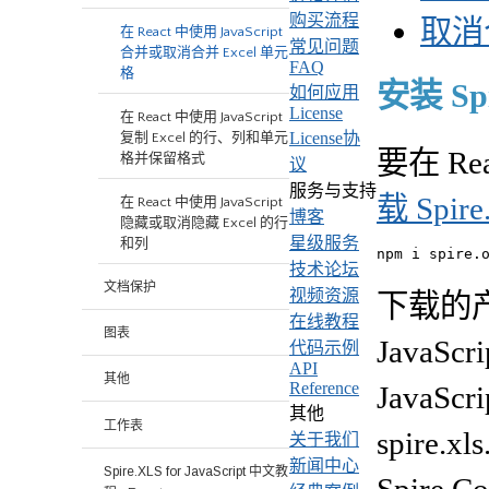
购买流程
取消
在 React 中使用 JavaScript
常见问题
合并或取消合并 Excel 单元
FAQ
格
安装 Spir
如何应用
License
在 React 中使用 JavaScript
License协
复制 Excel 的行、列和单元
要在 R
格并保留格式
议
服务与支持
载 Spire.
在 React 中使用 JavaScript
博客
隐藏或取消隐藏 Excel 的行
星级服务
和列
npm i spire.
技术论坛
文档保护
视频资源
下载的产品包
在线教程
图表
JavaScri
代码示例
API
其他
Reference
JavaSc
其他
工作表
spire.x
关于我们
新闻中心
Spire.XLS for JavaScript 中文教
Spire.