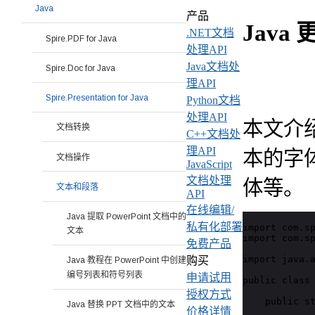
Java
产品
Java
.NET文档
Spire.PDF for Java
处理API
Java文档处
Spire.Doc for Java
理API
Spire.Presentation for Java
Python文档
处理API
本文介绍如何
文档转换
C++文档处
理API
本的字
文档操作
JavaScript
文档处理
体等。
文本和段落
API
在线编辑/
Java 提取 PowerPoint 文档中的
私有化部署
import com.sp
文本
import com.sp
免费产品
import java.a
购买
Java 教程在 PowerPoint 中创建
编号列表和符号列表
申请试用
public class 
授权方式
    public st
Java 替换 PPT 文档中的文本
价格详情