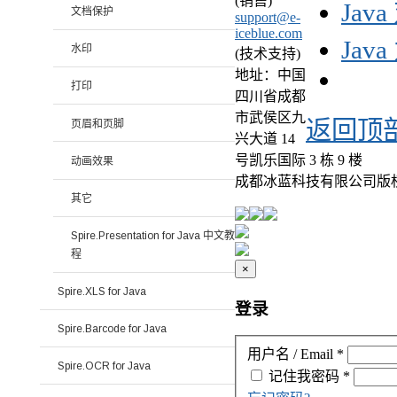
(销售)
Jav
文档保护
support@e-
iceblue.com
Jav
水印
(技术支持)
地址：中国
打印
四川省成都
市武侯区九
返回顶
页眉和页脚
兴大道 14
号凯乐国际 3 栋 9 楼
动画效果
成都冰蓝科技有限公司版
其它
Spire.Presentation for Java 中文教
程
×
Spire.XLS for Java
登录
Spire.Barcode for Java
用户名 / Email
*
Spire.OCR for Java
记住我
密码
*