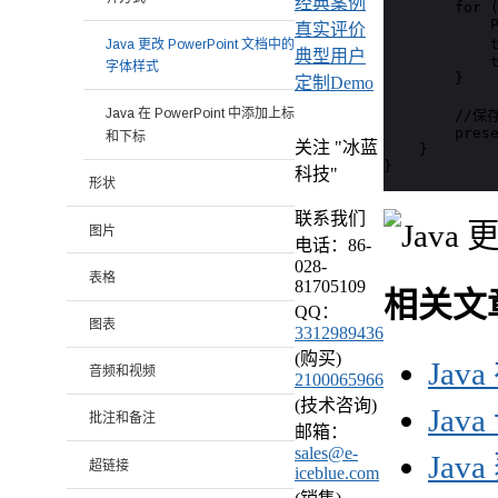
经典案例
        for (
            P
真实评价
            
Java 更改 PowerPoint 文档中的
典型用户
            t
字体样式
        }

定制Demo
Java 在 PowerPoint 中添加上标
        //保
        prese
和下标
关注 "冰蓝
    }

}
科技"
形状
联系我们
图片
电话：86-
028-
表格
81705109
相关文
QQ：
图表
3312989436
(购买)
Jav
音频和视频
2100065966
(技术咨询)
Ja
批注和备注
邮箱：
sales@e-
Jav
超链接
iceblue.com