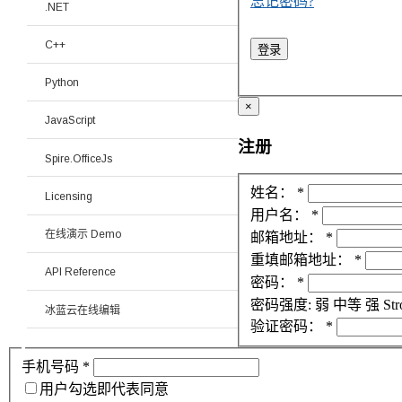
忘记密码?
.NET
C++
登录
Python
×
JavaScript
注册
Spire.OfficeJs
姓名：
*
Licensing
用户名：
*
在线演示 Demo
邮箱地址：
*
重填邮箱地址：
*
API Reference
密码：
*
密码强度:
弱
中等
强
Str
冰蓝云在线编辑
验证密码：
*
手机号码
*
用户勾选即代表同意