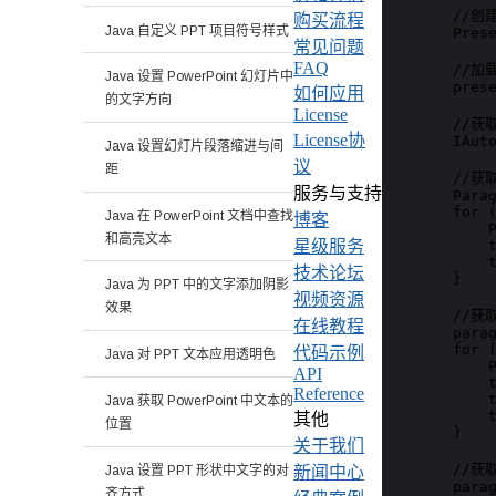
        //创建
购买流程
Java 自定义 PPT 项目符号样式
        Prese
常见问题
FAQ
        //加
Java 设置 PowerPoint 幻灯片中
        prese
如何应用
的文字方向
License
        //获
License协
        IAuto
Java 设置幻灯片段落缩进与间
议
距
        /
服务与支持
        Parag
        for (
Java 在 PowerPoint 文档中查找
博客
            P
和高亮文本
            t
星级服务
            t
技术论坛
        }

Java 为 PPT 中的文字添加阴影
视频资源
效果
        /
在线教程
        parag
        for (
代码示例
Java 对 PPT 文本应用透明色
            P
API
            t
Reference
            t
Java 获取 PowerPoint 中文本的
            t
其他
位置
        }

关于我们
        /
Java 设置 PPT 形状中文字的对
新闻中心
        parag
齐方式