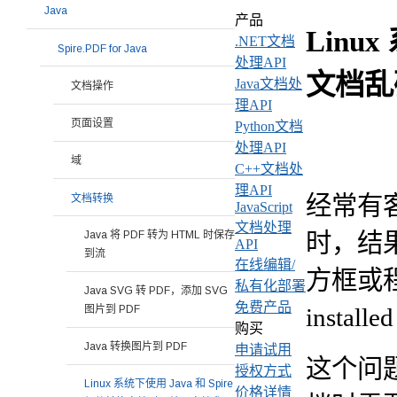
Java
产品
Linu
.NET文档
Spire.PDF for Java
处理API
文档乱
Java文档处
文档操作
理API
页面设置
Python文档
处理API
域
C++文档处
理API
经常有客
文档转换
JavaScript
文档处理
时，结
Java 将 PDF 转为 HTML 时保存
API
到流
在线编辑/
方框或程序
私有化部署
Java SVG 转 PDF，添加 SVG
免费产品
图片到 PDF
installe
购买
Java 转换图片到 PDF
申请试用
这个问题
授权方式
Linux 系统下使用 Java 和 Spire
价格详情