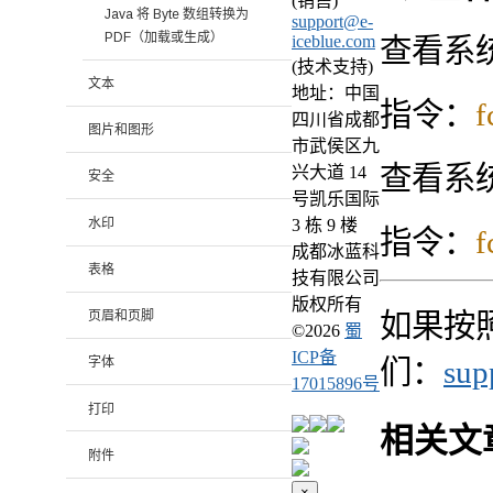
(销售)
Java 将 Byte 数组转换为
support@e-
PDF（加载或生成）
iceblue.com
查看系
(技术支持)
文本
地址：中国
指令：
f
四川省成都
图片和图形
市武侯区九
查看系
兴大道 14
安全
号凯乐国际
水印
3 栋 9 楼
指令：
f
成都冰蓝科
表格
技有限公司
版权所有
如果按
页眉和页脚
©
2026
蜀
ICP备
们：
sup
字体
17015896号
打印
相关文
附件
×