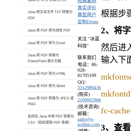
经典案例
真实评价
根据步
Java 将文本文件 TXT 转换为
典型用户
PDF
定制Demo
2、将
Java 将 PDF 转为线性 PDF
关注 "冰蓝
Java 将 PDF 转为 Excel
然后进
科技"
Java 将 PDF 转换为
输入下
联系我们
PowerPoint 演示文稿
电话：86-
028-
Java 将 PDF 转为 HTML
mkfonts
81705109
QQ：
Java 将 PDF 转为 Word
3312989436
mkfontd
(购买)
Java 将 PDF 转换为 JPEG 或
2100065966
PNG
(技术咨询)
fc-cache
邮箱：
如何在 Java 中将 PDF 转换为
sales@e-
CSV（轻松提取 PDF 表格）
iceblue.com
3、查