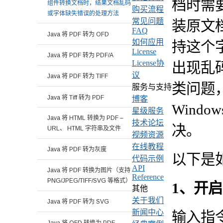
档时需
组件转换文档时，结果文档乱码
购买流程
或字体缺失错误的处理方法
常见问题
装原文
FAQ
Java 将 PDF 转为 OFD
如何应用
持这个
License
Java 将 PDF 转为 PDF/A
License协
出现乱
议
Java 将 PDF 转为 TIFF
类问题
服务与支持
Java 将 Tiff 转为 PDF
博客
Wind
星级服务
Java 将 HTML 转换为 PDF –
技术论坛
决。
URL、 HTML 字符串及文件
视频资源
在线教程
Java 将 PDF 转为灰度
以下是
代码示例
API
Java 将 PDF 转换为图片（支持
Reference
PNG/JPEG/TIFF/SVG 等格式）
1、开启 
其他
关于我们
Java 将 PDF 转为 SVG
新闻中心
输入指
Java 将 OFD 转换为 PDF