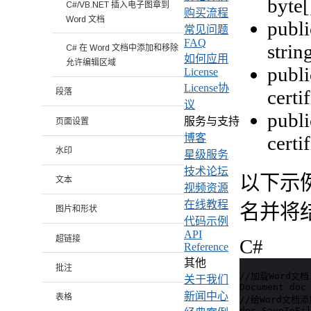
byte[
C#/VB.NET 插入电子图章到
购买流程
Word 文档
publi
常见问题
FAQ
strin
C# 在 Word 文档中添加和移除
如何应用
允许编辑区域
publi
License
License协
certi
段落
议
publi
服务与支持
页面设置
certi
博客
水印
星级服务
技术论坛
以下示
文本
视频资源
在线教程
名并将
图片和形状
代码示例
API
超链接
C#
Reference
其他
批注
//加载Word文档

关于我们
Document doc 
新闻中心
表格
//给Word文档
doc.SaveToFi