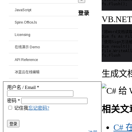
fs.Flush();
JavaScript
登录
VB.NE
Spire.OfficeJs
'将Word文档读取到
Licensing
Dim fs As Fil
'使用Sign方法
Dim result() 
在线演示 Demo
File.WriteAll
fs.Flush
API Reference
生成文
冰蓝云在线编辑
用户名 / Email
*
密码
*
相关文
记住我
忘记密码?
登录
C#