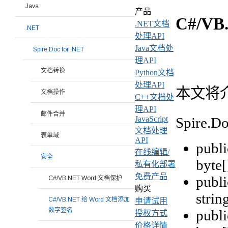
Java
产品
C#/V
.NET文档
.NET
处理API
Java文档处
Spire.Doc for .NET
理API
文档转换
Python文档
处理API
本文将介
文档操作
C++文档处
理API
邮件合并
Spir
JavaScript
文档处理
表单域
API
publi
在线编辑/
安全
byte[
私有化部署
免费产品
publi
C#/VB.NET Word 文档保护
购买
strin
C#/VB.NET 给 Word 文档添加
申请试用
数字签名
publi
授权方式
价格详情