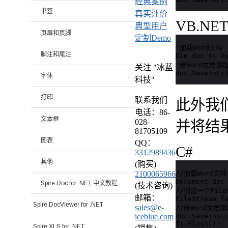
经典案例
书签
真实评价
VB.NE
典型用户
页眉和页脚
定制Demo
'加载Word文档

脚注和尾注
Dim doc As Do
'给Word文档
关注 "冰蓝
doc.SaveToFi
字体
科技"
打印
联系我们
此外我
电话：86-
文本框
028-
并将结果
81705109
图表
QQ：
C#
3312989436
其他
(购买)
//加载Word文档

2100065966
Document doc 
Spire.Doc for .NET 中文教程
(技术咨询)
//创建一个FileS
邮箱：
FileStream fs
Spire.DocViewer for .NET
sales@e-
//给Word文档
doc.SaveToStr
iceblue.com
fs.Flush();
Spire.XLS for .NET