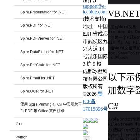
(销售)
support@e-
VB.NE
iceblue.com
Spire.Presentation for .NET
(技术支持)
Spire.PDF for .NET
地址：中国
'加载Word文档

Dim doc As Do
四川省成都
'创建一个FileSt
Spire.PDFViewer for .NET
市武侯区九
Dim fs As Fil
'给Word文档添
兴大道 14
Spire.DataExport for .NET
doc.SaveToStr
号凯乐国际
fs.Flush
3 栋 9 楼
Spire.BarCode for .NET
成都冰蓝科
以下示例
Spire.Email for .NET
技有限公司
版权所有
加数字
Spire.OCR for .NET
©
2026
蜀
ICP备
C#
使用 Spire.Printing 在 C# 中实现跨平
17015896号
台 PDF 与 Office 文档打印
//将Word文档读取
FileStream fs
C++
//使用Sign方
byte[] result
Python
File.WriteAll
×