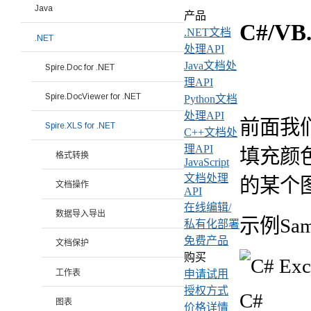
Java
产品
C#/VB
.NET文档
.NET
处理API
Java文档处
Spire.Doc for .NET
理API
Spire.DocViewer for .NET
Python文档
处理API
前面我
Spire.XLS for .NET
C++文档处
理API
填充颜
格式转换
JavaScript
文档处理
的某个
文档操作
API
在线编辑/
数据导入导出
示例Samp
私有化部署
免费产品
文档保护
购买
工作表
申请试用
授权方式
C#
图表
价格详情