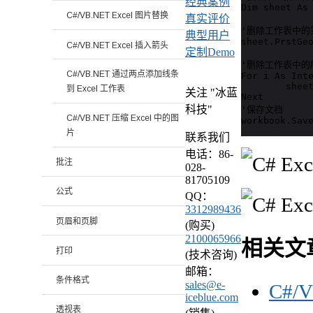
经典案例
Dim sheet As 
C#/VB.NET Excel 图片替换
真实评价
'删除工作表中的
典型用户
sheet.PrstGeo
C#/VB.NET Excel 插入箭头
定制Demo
'删除工作表中的
C#/VB.NET 通过两点添加线条
For i As Inte
	sheet.PrstGeomShapes(i).Remove()

到 Excel 工作表
关注 "冰蓝
Next

科技"
'保存文档   

C#/VB.NET 压缩 Excel 中的图
workbook.Sav
片
联系我们
电话：86-
批注
028-
81705109
公式
QQ：
3312989436
页眉和页脚
(购买)
2100065966
相关文
打印
(技术咨询)
邮箱：
条件格式
sales@e-
C#/
iceblue.com
透视表