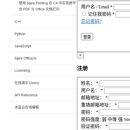
使用 Spire.Printing 在 C# 中实现跨平
用户名 / Email
*
台 PDF 与 Office 文档打印
记住我
密码
*
忘记密码?
C++
Python
登录
JavaScript
×
Spire.OfficeJs
注册
Licensing
姓名：
*
在线演示 Demo
用户名：
*
API Reference
邮箱地址：
*
重填邮箱地址：
*
冰蓝云在线编辑
密码：
*
密码强度:
弱
中等
强
Str
验证密码：
*