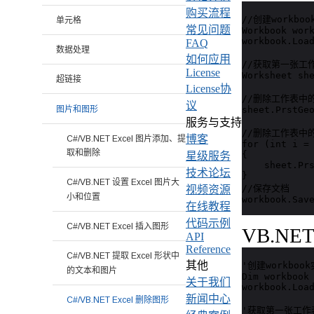
购买流程
//创建workbo
单元格
常见问题
Workbook work
workbook.Load
FAQ
数据处理
如何应用
//获取第一张工作
License
Worksheet she
超链接
License协
//删除工作表中
议
图片和图形
sheet.PrstGeo
服务与支持
//删除工作表中的
博客
C#/VB.NET Excel 图片添加、提
for (int i = 
取和删除
{

星级服务
    sheet.Prs
技术论坛
}

C#/VB.NET 设置 Excel 图片大
//保存文档   

视频资源
小和位置
workbook.Sav
在线教程
代码示例
C#/VB.NET Excel 插入图形
VB.NE
API
Reference
C#/VB.NET 提取 Excel 形状中
其他
'创建workboo
的文本和图片
Dim workbook 
关于我们
workbook.Load
新闻中心
C#/VB.NET Excel 删除图形
'获取第一张工作表