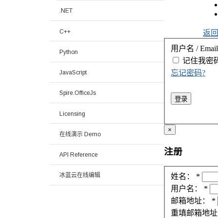
.NET
C++
返
用户名 / Email
Python
记住我
密
忘记密码?
JavaScript
Spire.OfficeJs
登录
Licensing
×
在线演示 Demo
注册
API Reference
冰蓝云在线编辑
姓名：
*
用户名：
*
邮箱地址：
*
重填邮箱地址