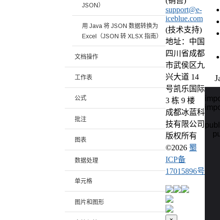
(销售)
JSON）
support@e-
iceblue.com
用 Java 将 JSON 数据转换为
(技术支持)
Excel（JSON 转 XLSX 指南）
地址：中国
四川省成都
文档操作
市武侯区九
兴大道 14
J
工作表
号凯乐国际
impo
公式
3 栋 9 楼
impo
成都冰蓝科
批注
技有限公司
publ
    p
版权所有
图表
    
©
2026
蜀
    
ICP备
数据处理
     
17015896号
单元格
    
    
图片和图形
   
×