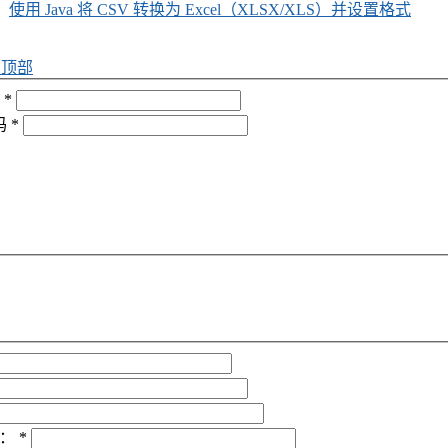
使用 Java 将 CSV 转换为 Excel（XLSX/XLS）并设置格式
回顶部
*
码
*
：
*