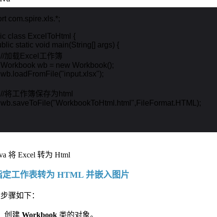
rt com.spire.xls.*;

ic class ExcelToHtml {

ublic static void main(String[] args) {

    //加载Excel工作簿

    Workbook wb = new Workbook();

    wb.loadFromFile("input.xlsx");

     //将工作簿保存为html

    wb.saveToFile("WorkbookToHtml.html",FileFormat.HTML);

指定工作表转为 HTML 并嵌入图片
换步骤如下：
创建
Workbook
类的对象。