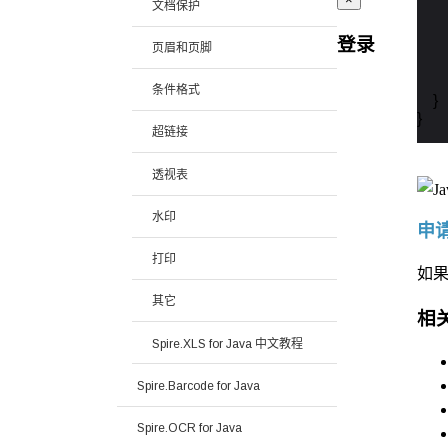
    
文档保护
    
登录
页眉和页脚
   
    
条件格式
    }

}
超链接
透视表
水印
申请
打印
如
其它
相
Spire.XLS for Java 中文教程
Spire.Barcode for Java
Spire.OCR for Java