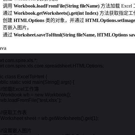
调用
Workbook.loadFromFile(String fileName)
方法加载 Excel
通过
Workbook.getWorksheets().get(int Index)
方法获取指定工
创建
HTMLOptions
类的对象，并通过
HTMLOptions.setImage
否嵌入图片。
通过
Worksheet.saveToHtml(String fileName, HTMLOptions sa
ava
rt com.spire.xls.*;

rt com.spire.xls.core.spreadsheet.HTMLOptions;

ic class ExcelToHtml {

ublic static void main(String[] args) {

    //加载Excel工作簿

    Workbook wb = new Workbook();

   wb.loadFromFile("test.xlsx");

    //获取工作表

    Worksheet sheet = wb.getWorksheets().get(1);

     //设置嵌入图片
