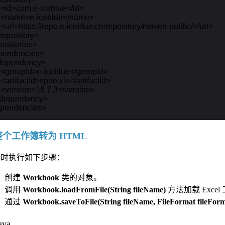
    <id>com.e-iceblue</id>

    <name>e-iceblue</name>

    <url>https://repo.e-iceblue.cn/repository/maven-public/</url>

/repository>

positories>

pendencies>

<dependency>

    <groupId>e-iceblue</groupId>

   <artifactId>spire.xls</artifactId>

    <version>16.7.3</version>

</dependency>

整个工作簿转为 HTML
换时执行如下步骤：
创建
Workbook
类的对象。
调用
Workbook.loadFromFile(String fileName)
方法加载 Excel
通过
Workbook.saveToFile(String fileName, FileFormat fileForm
ava