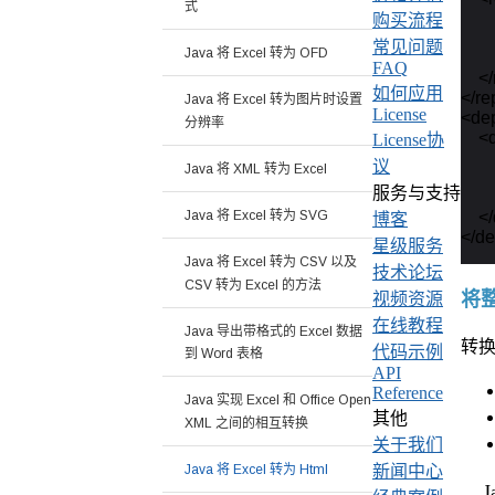
式
    
购买流程
    
常见问题
Java 将 Excel 转为 OFD
    
FAQ
    <
如何应用
</re
Java 将 Excel 转为图片时设置
License
<de
分辨率
    
License协
    
议
Java 将 XML 转为 Excel
     
服务与支持
    
    
Java 将 Excel 转为 SVG
博客
星级服务
Java 将 Excel 转为 CSV 以及
技术论坛
CSV 转为 Excel 的方法
将
视频资源
在线教程
Java 导出带格式的 Excel 数据
转
代码示例
到 Word 表格
API
Reference
Java 实现 Excel 和 Office Open
其他
XML 之间的相互转换
关于我们
新闻中心
Java 将 Excel 转为 Html
J