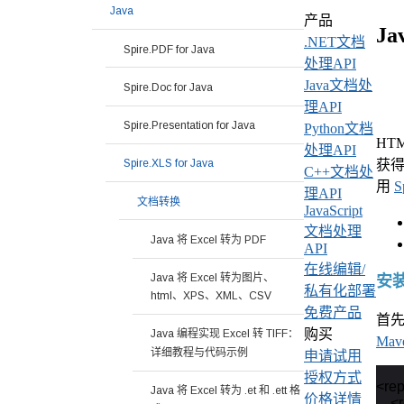
Java
产品
Ja
.NET文档
Spire.PDF for Java
处理API
Java文档处
Spire.Doc for Java
理API
Spire.Presentation for Java
Python文档
HT
处理API
获得
Spire.XLS for Java
C++文档处
用
S
理API
文档转换
JavaScript
文档处理
Java 将 Excel 转为 PDF
API
在线编辑/
Java 将 Excel 转为图片、
安装 
私有化部署
html、XPS、XML、CSV
免费产品
首先
购买
Java 编程实现 Excel 转 TIFF：
Mav
详细教程与代码示例
申请试用
授权方式
<rep
Java 将 Excel 转为 .et 和 .ett 格
价格详情
    <