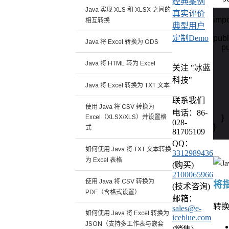
经典案例
Java 实现 XLS 和 XLSX 之间的
真实评价
impo
相互转换
典型用户
publ
定制Demo
Java 将 Excel 转换为 ODS
    p
    
Java 将 HTML 转为 Excel
关注 "冰蓝
    
    
科技"
Java 将 Excel 转换为 TXT 文本
   
联系我们
使用 Java 将 CSV 转换为
    
电话：86-
    }

Excel（XLSX/XLS）并设置格
028-
}
式
81705109
QQ：
如何使用 Java 将 TXT 文本转换
3312989436
为 Excel 表格
(购买)
2100065966
使用 Java 将 CSV 转换为
将
(技术咨询)
PDF（含格式设置）
邮箱：
转
sales@e-
如何使用 Java 将 Excel 转换为
iceblue.com
JSON（支持多工作表与嵌套