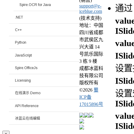
(销售)
Spire.OCR for Java
通
support@e-
iceblue.com
.NET
(技术支持)
valu
地址：中国
ISli
C++
四川省成都
市武侯区九
valu
Python
兴大道 14
ISli
号凯乐国际
JavaScript
3 栋 9 楼
设置
Spire.OfficeJs
成都冰蓝科
技有限公司
ISli
Licensing
版权所有
©
2026
蜀
设置
在线演示 Demo
ICP备
ISli
17015896号
API Reference
valu
冰蓝云在线编辑
ISli
×