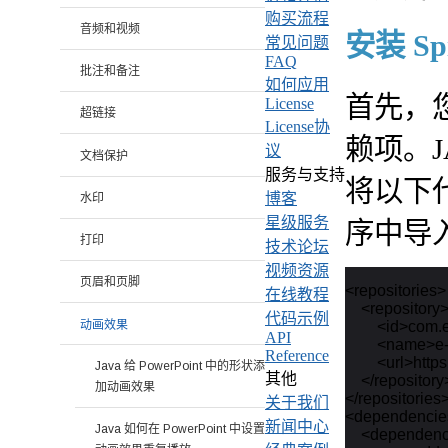
购买流程
音频和视频
安装 Spir
常见问题
FAQ
批注和备注
如何应用
首先，您需
License
超链接
License协
赖项。J
议
文档保护
服务与支持
将以下代
博客
水印
星级服务
序中导入
打印
技术论坛
视频资源
页眉和页脚
<repositories>

在线教程
    <repository>
代码示例
动画效果
        <id>com.
API
        <name>
Reference
        <url>ht
Java 给 PowerPoint 中的形状添
其他
    </repository>
加动画效果
</repositories>
关于我们
<dependencie
新闻中心
Java 如何在 PowerPoint 中设置
    <dependenc