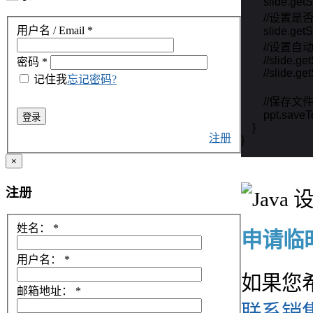
        slide.g
        //设
用户名 / Email
*
        slide.g
        //
        //slide
密码
*
        //slide
记住我
忘记密码?
        //保存文件
        ppt.sa
登录
    }

注册
}
×
注册
姓名：
*
申请临时 
用户名：
*
如果您
邮箱地址：
*
联系销