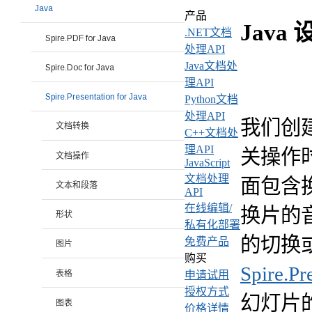
Java
产品
Java
.NET文档
Spire.PDF for Java
处理API
Java文档处
Spire.Doc for Java
理API
Spire.Presentation for Java
Python文档
处理API
我们创建
文档转换
C++文档处
理API
关操作
文档操作
JavaScript
文档处理
面包含
文本和段落
API
在线编辑/
换片的
形状
私有化部署
的切换
免费产品
图片
购买
Spire.Pr
表格
申请试用
授权方式
幻灯片
图表
价格详情