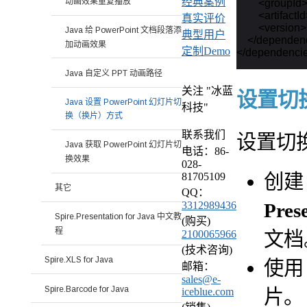
经典案例
动画效果重复播放
        <groupI
        <artifac
真实评价
        <versio
Java 给 PowerPoint 文档段落添
典型用户
    </dependen
加动画效果
定制Demo
Java 自定义 PPT 动画路径
关注 "冰蓝
设置切
Java 设置 PowerPoint 幻灯片切
科技"
换（换片）方式
联系我们
设置切
Java 获取 PowerPoint 幻灯片切
电话：86-
换效果
028-
创
81705109
其它
QQ：
Pres
3312989436
Spire.Presentation for Java 中文教
(购买)
程
文档
2100065966
(技术咨询)
Spire.XLS for Java
使
邮箱：
sales@e-
Spire.Barcode for Java
片。
iceblue.com