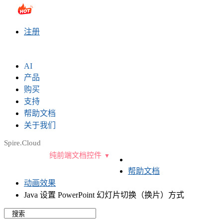
sales@e-iceblue.com
|
028-81705109
|
2790765778
|
注册
AI
产品
购买
支持
帮助文档
关于我们
Spire.Cloud
纯前端文档控件
帮助文档
动画效果
Java 设置 PowerPoint 幻灯片切换（换片）方式