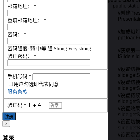
public class Se
    public stat
邮箱地址：
*
        //创建P
        Present
重填邮箱地址：
*
        //加载
密码：
*
        ppt.load
密码强度:
弱
中等
强
Strong
Very strong
        //获
验证密码：
*
        ISlide sl
        //设置
        slide.
手机号码
*
        //设
用户勾选即代表同意
        slide
服务条款
        //设置
        slide.g
验证码
*
        //设置
        slide.g
注册
        //设置
×
        slide.
        //
登录