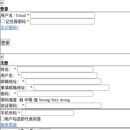
×
登录
用户名 / Email
*
记住我
密码
*
忘记密码?
登录
×
注册
姓名：
*
用户名：
*
邮箱地址：
*
重填邮箱地址：
*
密码：
*
密码强度:
弱
中等
强
Strong
Very strong
验证密码：
*
手机号码
*
用户勾选即代表同意
服务条款