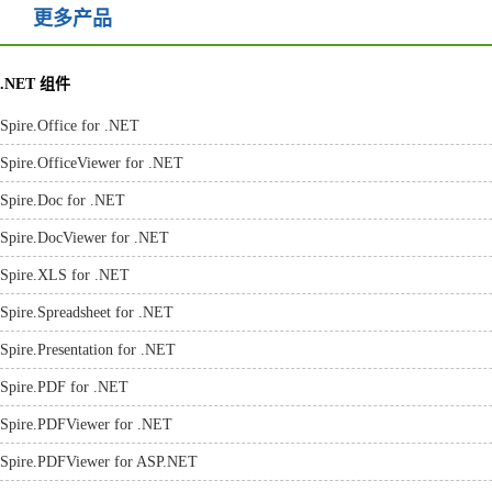
控件。相较其他产品，贵公司
更多产品
的
Spire.PDF
在控...
龙儿
.NET 组件
开发人员
Spire.Office for .NET
Spire.OfficeViewer for .NET
Spire.Doc for .NET
Spire.DocViewer for .NET
Spire.XLS for .NET
Spire.Spreadsheet for .NET
Spire.Presentation for .NET
Spire.PDF for .NET
Spire.PDFViewer for .NET
Spire.PDFViewer for ASP.NET