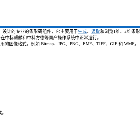
Xamarin.iOS）设计的专业的条形码组件，它主要用于
生成
、
读取
和浏览1维、2维条
统，能够在中标麒麟和中科方德等国产操作系统中正常运行。
用的图像格式，例如 Bitmap、JPG、PNG、EMF、TIFF、GIF 和 WMF。
模式。