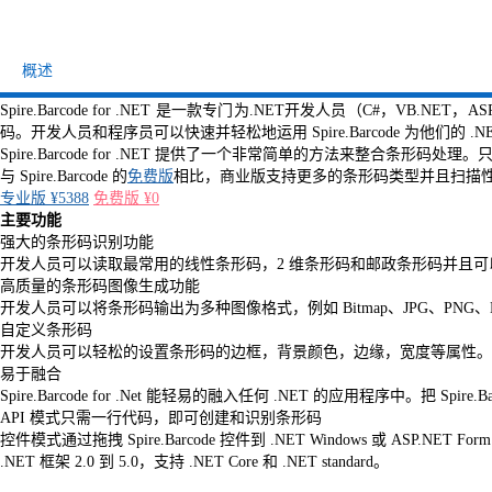
概述
Spire.Barcode for .NET 是一款专门为.NET开发人员（C#，VB.NET，AS
码。开发人员和程序员可以快速并轻松地运用 Spire.Barcode 为
Spire.Barcode for .NET 提供了一个非常简单的方法来整合条形码处理
与 Spire.Barcode 的
免费版
相比，商业版支持更多的条形码类型并且扫描
专业版 ¥5388
免费版 ¥0
主要功能
强大的条形码识别功能
开发人员可以读取最常用的线性条形码，2 维条形码和邮政条形码并且
高质量的条形码图像生成功能
开发人员可以将条形码输出为多种图像格式，例如 Bitmap、JPG、PNG、E
自定义条形码
开发人员可以轻松的设置条形码的边框，背景颜色，边缘，宽度等属性。
易于融合
Spire.Barcode for .Net 能轻易的融入任何 .NET 的应用程序中。把 
API 模式只需一行代码，即可创建和识别条形码
控件模式通过拖拽 Spire.Barcode 控件到 .NET Windows 或 ASP.
.NET 框架 2.0 到 5.0，支持 .NET Core 和 .NET standard。