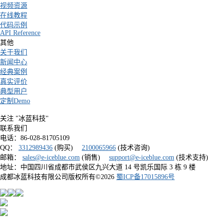
视频资源
在线教程
代码示例
API Reference
其他
关于我们
新闻中心
经典案例
真实评价
典型用户
定制Demo
关注 "冰蓝科技"
联系我们
电话：86-028-81705109
QQ：
3312989436
(购买)
2100065966
(技术咨询)
邮箱：
sales@e-iceblue.com
(销售)
support@e-iceblue.com
(技术支持)
地址：中国四川省成都市武侯区九兴大道 14 号凯乐国际 3 栋 9 楼
成都冰蓝科技有限公司版权所有©
2026
蜀ICP备17015896号