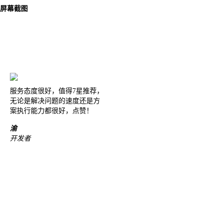
屏幕截图
Joomla! 3 Modules
VinaGecko.com
© Free
- by
服务态度很好，值得7星推荐，
无论是解决问题的速度还是方
案执行能力都很好，点赞！
渝
开发者
感谢贵司技术顾问 Andy 的耐
心和用心。 我目前正在测试比
对市面上常见的几款 PDF 识别