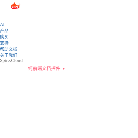
sales@e-iceblue.com
|
028-81705109
|
2790765778
|
AI
产品
购买
支持
帮助文档
关于我们
Spire.Cloud
纯前端文档控件