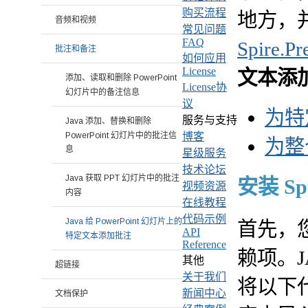
购买流程
地方，
音频和视频
常见问题
FAQ
Spire.Pr
批注和备注
如何应用
License
文本添
添加、读取和删除 PowerPoint
License协
幻灯片中的备注信息
议
为特
服务与支持
Java 添加、替换和删除
PowerPoint 幻灯片中的批注信
博客
为整
息
星级服务
技术论坛
Java 获取 PPT 幻灯片中的批注
安装 Spir
视频资源
内容
在线教程
代码示例
Java 给 PowerPoint 幻灯片上的
首先，您需
API
特定文本添加批注
Reference
赖项。J
其他
超链接
关于我们
将以下代
新闻中心
文档保护