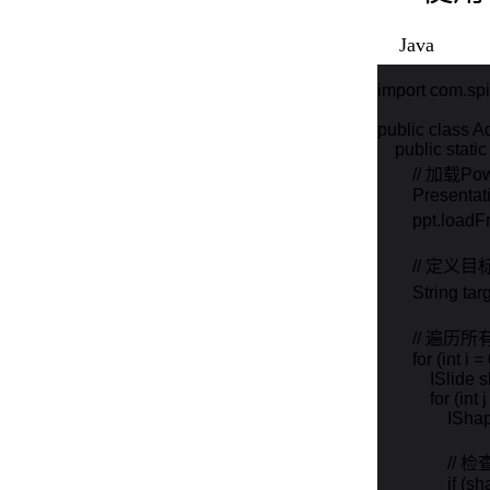
Java
import com.spir
public class 
    public stat
        // 加
        Present
        ppt.loa
        // 定义
        String 
        // 
        for (int 
            ISlide
            for (
                
             
               