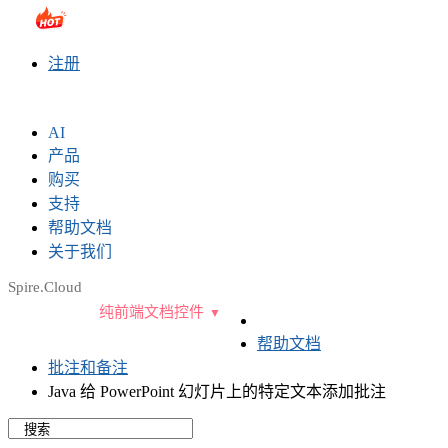
sales@e-iceblue.com
|
028-81705109
|
2790765778
|
注册
AI
产品
购买
支持
帮助文档
关于我们
Spire.Cloud
纯前端文档控件
帮助文档
批注和备注
Java 给 PowerPoint 幻灯片上的特定文本添加批注