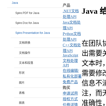
Java
产品
Java
.NET文档
Spire.PDF for Java
处理API
Java文档处
Spire.Doc for Java
理API
Spire.Presentation for Java
Python文档
处理API
在团队
文档转换
C++文档处
理API
出需要
文档操作
JavaScript
文档处理
文本时
文本和段落
API
在线编辑/
需要修
形状
私有化部署
信息不
免费产品
图片
购买
注，而
表格
申请试用
授权方式
准确性
图表
价格详情