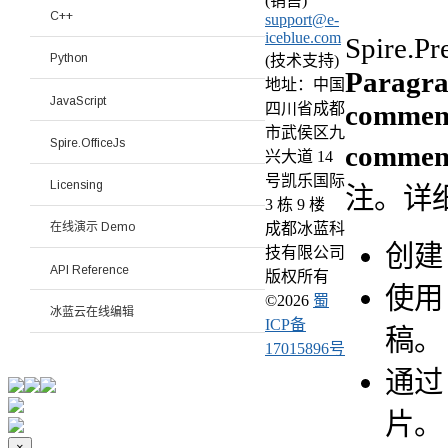
(销售)
C++
support@e-
iceblue.com
Spire.P
Python
(技术支持)
Paragr
地址：中国
JavaScript
commentA
四川省成都
市武侯区九
Spire.OfficeJs
commen
兴大道 14
号凯乐国际
Licensing
注。详
3 栋 9 楼
成都冰蓝科
在线演示 Demo
创
技有限公司
API Reference
版权所有
使
©
2026
蜀
冰蓝云在线编辑
ICP备
稿。
17015896号
通
片。
×