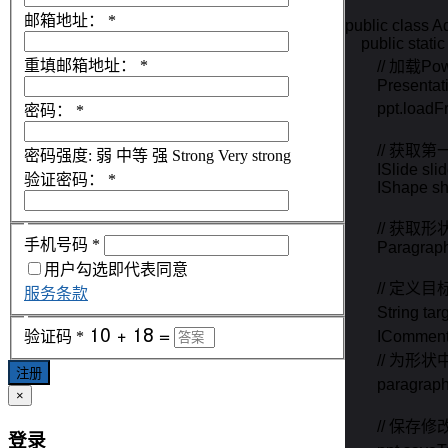
邮箱地址：
*
public class 
    public stat
重填邮箱地址：
*
        // 加
        Present
        ppt.loa
密码：
*
        /
密码强度:
弱
中等
强
Strong
Very strong
        ISlide sl
验证密码：
*
        IShape 
        // 
手机号码
*
        Paragr
用户勾选即代表同意
        // 
服务条款
        String 
        IComme
验证码
*
	// 为形状中匹配的文本添加批注

注册
        para
×
        // 
登录