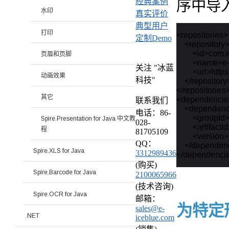
经典案例
序中导入
水印
真实评价
典型用户
打印
<repositories>

定制Demo
    <repository>
        <id>com.
页眉和页脚
        <name>
关注 "冰蓝
        <url>ht
动画效果
科技"
    </repository>
</repositories>
其它
<dependencie
联系我们
    <dependenc
电话：86-
        <groupI
Spire.Presentation for Java 中文教
028-
        <artifac
程
81705109
        <versio
QQ：
    </dependen
Spire.XLS for Java
3312989436
(购买)
Spire.Barcode for Java
2100065966
(技术咨询)
Spire.OCR for Java
邮箱：
为特定
sales@e-
.NET
iceblue.com