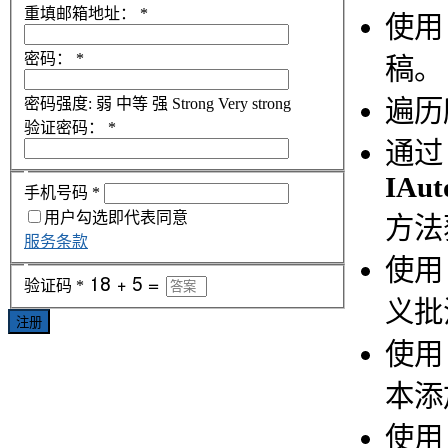
重填邮箱地址：
*
使
密码：
*
稿。
遍历
密码强度:
弱
中等
强
Strong
Very strong
验证密码：
*
通过
IAut
手机号码
*
用户勾选即代表同意
方法
服务条款
使
验证码
*
义批
注册
使
本添
使