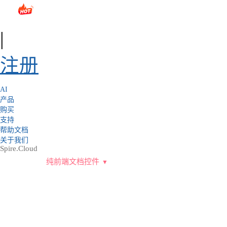
sales@e-iceblue.com
|
028-81705109
|
2790765778
|
|
注册
AI
产品
购买
支持
帮助文档
关于我们
Spire.Cloud
纯前端文档控件