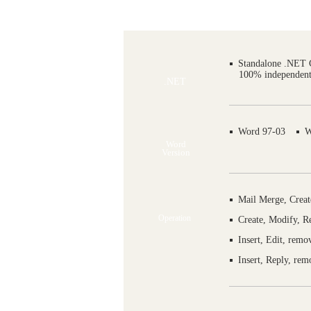
Standalone .NET
100% independent 
.NET
Word 97-03
W
Word
Version
Mail Merge, Create
Operation
Create, Modify, R
Insert, Edit, rem
Insert, Reply, re