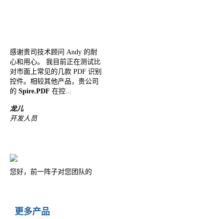
感谢贵司技术顾问 Andy 的耐
心和用心。 我目前正在测试比
对市面上常见的几款 PDF 识别
控件。相较其他产品，贵公司
的
Spire.PDF
在控...
龙儿
开发人员
您好，前一阵子对您团队的
Spire.Doc
进行了使用和熟悉，
中间有一段时间因为其他原因
项目搁置了，目前又开始进行
这个项目。 这个项目的大致设
计...
土豆君
开发人员
更多产品