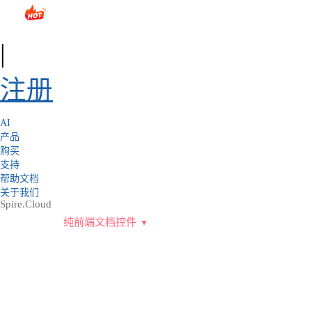
sales@e-iceblue.com
|
028-81705109
|
2790765778
|
|
注册
AI
产品
购买
支持
帮助文档
关于我们
Spire.Cloud
纯前端文档控件