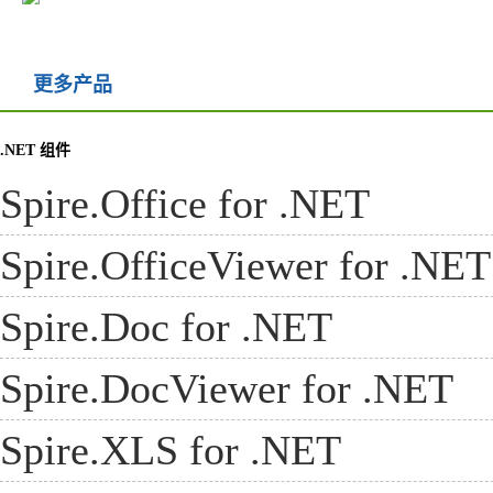
他们满分！这也是我们选择
S...
Peter Meier
更多产品
CULA Canada
.NET 组件
Spire.Office for .NET
Spire.OfficeViewer for .NET
Spire.Doc for .NET
Spire.DocViewer for .NET
Spire.XLS for .NET