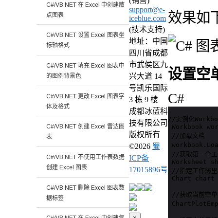
(销售)
C#/VB.NET 在 Excel 中创建散
support@e-
效果如
点图表
iceblue.com
(技术支持)
C#/VB.NET 设置 Excel 图表坐
地址：中国
标轴格式
四川省成都
市武侯区九
C#/VB.NET 填充 Excel 图表中
设置空
兴大道 14
的图例背景色
号凯乐国际
C#
C#/VB.NET 更改 Excel 图表字
3 栋 9 楼
体及格式
成都冰蓝科
//实例化Workbo
技有限公司
 Workbook wor
C#/VB.NET 创建 Excel 雷达图
版权所有
 //加载文档

表
 workbook.Lo
©
2026
蜀
 //获取第一个工
C#/VB.NET 不使用工作表数据
ICP备
 Worksheet sh
创建 Excel 图表
17015896号
 //指定工作薄里
 Chart chart 
C#/VB.NET 删除 Excel 图表数
 //获取当前空单
据标签
 ChartPlotE
×