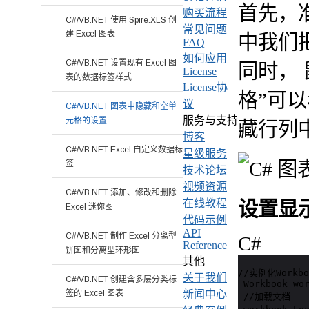
首先，
购买流程
C#/VB.NET 使用 Spire.XLS 创
常见问题
建 Excel 图表
中我们
FAQ
如何应用
C#/VB.NET 设置现有 Excel 图
同时，
License
表的数据标签样式
License协
格”可
议
C#/VB.NET 图表中隐藏和空单
服务与支持
元格的设置
藏行列
博客
C#/VB.NET Excel 自定义数据标
星级服务
签
技术论坛
视频资源
C#/VB.NET 添加、修改和删除
在线教程
设置显
Excel 迷你图
代码示例
API
C#/VB.NET 制作 Excel 分离型
C#
Reference
饼图和分离型环形图
其他
//实例化Workbo
关于我们
C#/VB.NET 创建含多层分类标
 Workbook wor
新闻中心
签的 Excel 图表
 //加载文档
