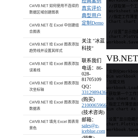
 workbook.Lo
经典案例
 //获取第一个工
C#/VB.NET 如何使用不连续的
真实评价
 Worksheet sh
数据区域创建图表
典型用户
 //指定工作薄里
 Chart chart 
定制Demo
C#/VB.NET 在 Excel 中创建组
 //设置“显示隐
合图表
 chart.PlotVi
关注 "冰蓝
workbook.Sa
C#/VB.NET 给 Excel 图表添加
科技"
趋势线并设置其样式
VB.NE
联系我们
C#/VB.NET 给 Excel 图表添加
电话：86-
误差线
'实例化Workboo
028-
Dim workbook 
81705109
'加载文档

C#/VB.NET 给 Excel 图表添加
QQ：
workbook.Loa
次坐标轴
3312989436
'获取第一个工作薄
Dim sheet As 
(购买)
C#/VB.NET 给 Excel 图表添加
'指定工作薄里面
2100065966
Dim chart As 
数据表
(技术咨询)
'设置“显示隐藏行
邮箱：
C#/VB.NET 填充 Excel 图表背
chart.PlotVis
sales@e-
景色
workbook.Sa
iceblue.com