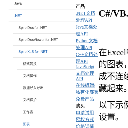
Java
产品
C#/
.NET文档
.NET
处理API
Java文档处
Spire.Doc for .NET
理API
Spire.DocViewer for .NET
Python文档
处理API
在Ex
Spire.XLS for .NET
C++文档处
理API
的图表
格式转换
JavaScript
文档处理
成不连
文档操作
API
在线编辑/
藏起来
数据导入导出
私有化部署
免费产品
文档保护
以下示例
购买
工作表
申请试用
设置。
授权方式
图表
价格详情