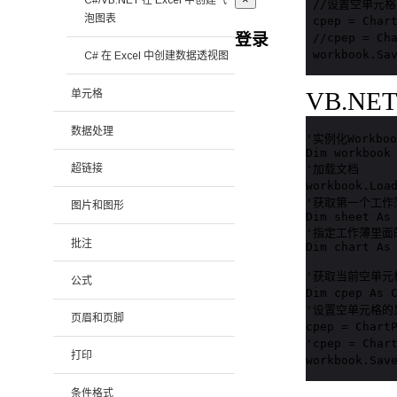
C#/VB.NET 在 Excel 中创建气
 //设置空单元格
泡图表
 cpep = Char
登录
 //cpep = C
 workbook.S
C# 在 Excel 中创建数据透视图
VB.NE
单元格
数据处理
'实例化Workboo
Dim workbook 
'加载文档

超链接
workbook.Loa
'获取第一个工作薄
图片和图形
Dim sheet As 
'指定工作薄里面
批注
Dim chart As 
'获取当前空单元
公式
Dim cpep As
'设置空单元格的
页眉和页脚
cpep = Chart
'cpep = Cha
打印
workbook.Sa
条件格式