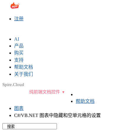
sales@e-iceblue.com
|
028-81705109
|
2790765778
|
注册
AI
产品
购买
支持
帮助文档
关于我们
Spire.Cloud
纯前端文档控件
帮助文档
图表
C#/VB.NET 图表中隐藏和空单元格的设置