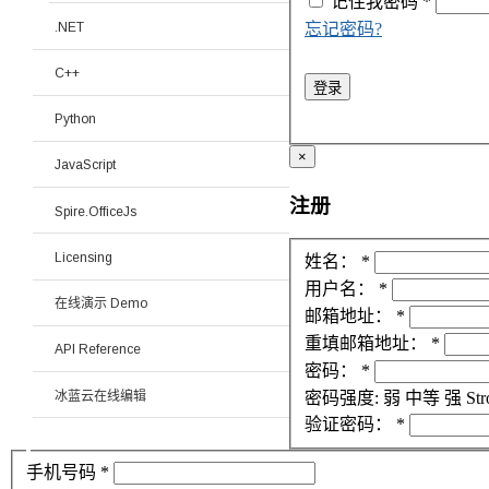
记住我
密码
*
.NET
忘记密码?
C++
登录
Python
×
JavaScript
注册
Spire.OfficeJs
Licensing
姓名：
*
用户名：
*
在线演示 Demo
邮箱地址：
*
重填邮箱地址：
*
API Reference
密码：
*
冰蓝云在线编辑
密码强度:
弱
中等
强
Str
验证密码：
*
手机号码
*