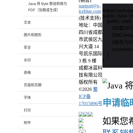
(销售)
Java 将 Byte 数组转换为
support@e-
PDF（加载或生成）
import com.spi
iceblue.com
public class 
(技术支持)
    public stati
文本
地址：中国
        //加载O
四川省成都
        OfdCon
图片和图形
市武侯区九
        //保存
兴大道 14
安全
        convert
号凯乐国际
    }

}
水印
3 栋 9 楼
成都冰蓝科
表格
技有限公司
版权所有
页眉和页脚
©
2026
蜀
ICP备
字体
申请临时 
17015896号
打印
如果您
附件
×