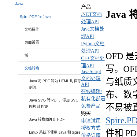
Java
产品
Java 
.NET文档
Spire.PDF for Java
处理API
Java文档处
文档操作
理API
页面设置
Python文档
处理API
OFD 是
域
C++文档处
理API
写。O
文档转换
JavaScript
文档处理
与纸质
Java 将 PDF 转为 HTML 时保存
API
到流
在线编辑/
布、数
私有化部署
Java SVG 转 PDF，添加 SVG
不易被直
免费产品
图片到 PDF
购买
Spire.PD
Java 转换图片到 PDF
申请试用
授权方式
件和 P
Linux 系统下使用 Java 和 Spire
价格详情