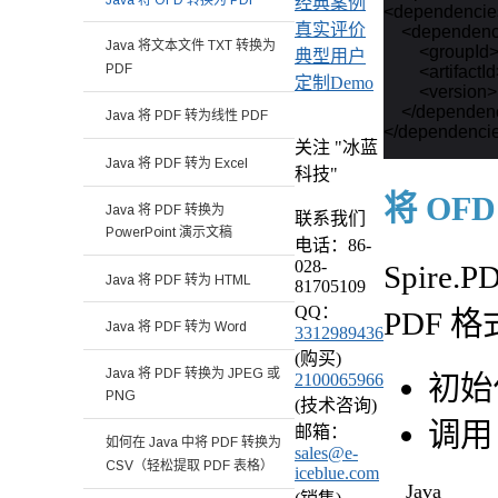
经典案例
<dependencie
真实评价
    <dependenc
Java 将文本文件 TXT 转换为
        <groupI
典型用户
PDF
        <artifact
定制Demo
        <versio
    </dependen
Java 将 PDF 转为线性 PDF
关注 "冰蓝
Java 将 PDF 转为 Excel
科技"
将 OFD
Java 将 PDF 转换为
联系我们
PowerPoint 演示文稿
电话：86-
028-
Spire.
Java 将 PDF 转为 HTML
81705109
QQ：
PDF
Java 将 PDF 转为 Word
3312989436
(购买)
Java 将 PDF 转换为 JPEG 或
初始
2100065966
PNG
(技术咨询)
调
邮箱：
如何在 Java 中将 PDF 转换为
sales@e-
CSV（轻松提取 PDF 表格）
iceblue.com
Java