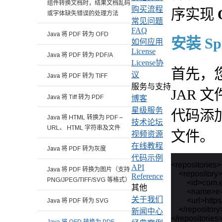
组件转换文档时，结果文档乱码
购买流程
序实现
或字体缺失错误的处理方法
常见问题
FAQ
Java 将 PDF 转为 OFD
安装 Spi
如何应用
License
Java 将 PDF 转为 PDF/A
License协
首先，您需
议
Java 将 PDF 转为 TIFF
服务与支持
JAR 
Java 将 Tiff 转为 PDF
博客
星级服务
代码添加
Java 将 HTML 转换为 PDF –
技术论坛
URL、 HTML 字符串及文件
文件。
视频资源
在线教程
Java 将 PDF 转为灰度
代码示例
<repositories>

API
Java 将 PDF 转换为图片（支持
    <repository>
Reference
PNG/JPEG/TIFF/SVG 等格式）
        <id>com.
其他
        <name>
关于我们
        <url>ht
Java 将 PDF 转为 SVG
    </repository>
新闻中心
</repositories>
Java 将 OFD 转换为 PDF