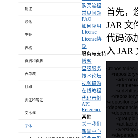
购买流程
批注
首先，您需
常见问题
FAQ
段落
JAR 
如何应用
License
书签
代码添加
License协
议
表格
入 JAR
服务与支持
博客
页眉和页脚
<repositories>

星级服务
    <repository>
表单域
技术论坛
        <id>com.
视频资源
        <name>
打印
        <url>ht
在线教程
    </repository>
代码示例
脚注和尾注
</repositories>
API
<dependencie
Reference
    <dependenc
文本框
其他
        <groupI
        <artifact
关于我们
字体
        <versio
新闻中心
    </dependen