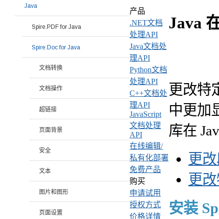
Java
产品
Java
.NET文档
Spire.PDF for Java
处理API
Java文档处
Spire.Doc for Java
理API
文档转换
Python文档
处理API
更改特
文档操作
C++文档处
理API
中更加
超链接
JavaScript
文档处理
库在 Ja
页面背景
API
在线编辑/
安全
更改
私有化部署
免费产品
文本
更改
购买
图片和图形
申请试用
安装 Spir
授权方式
页面设置
价格详情