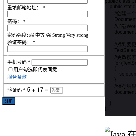
public class C
    public stati
重填邮箱地址：
*
        //创建
        Docume
密码：
*
        //加载W
        docume
密码强度:
弱
中等
强
Strong
Very strong
验证密码：
*
        //
        TextSel
        //
手机号码
*
        for (Text
        {

用户勾选即代表同意
            sel
服务条款
        }

        //保存
验证码
*
        docume
注册
    }

}