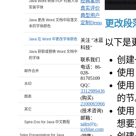
经典案例
Java Word 转换 PDF 时嵌入非
安装字体
真实评价
典型用户
Java 更改 Word 文档中段落文
更改段
定制Demo
本的字体颜色
Java 在 Word 中更改字体颜色
以下是更
关注 "冰蓝
科技"
Java 获取或替换 Word 文档中
创建
的字体
联系我们
电话：86-
使
邮件合并
028-
81705109
使
水印
QQ：
3312989436
的节
图表
(购买)
2100065966
使
其它
(技术咨询)
邮箱：
想要
Spire.Doc for Java 中文教程
sales@e-
iceblue.com
Spire.Presentation for Java