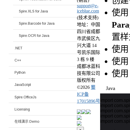
创建
(销售)
support@e-
使
iceblue.com
Spire.XLS for Java
(技术支持)
Para
Spire.Barcode for Java
地址：中国
四川省成都
置样
Spire.OCR for Java
市武侯区九
兴大道 14
使
.NET
号凯乐国际
使
3 栋 9 楼
C++
成都冰蓝科
使
Python
技有限公司
版权所有
JavaScript
©
2026
蜀
Java
ICP备
Spire.OfficeJs
import com.spi
17015896号
import com.spi
Licensing
import com.spi
import com.sp
import com.sp
在线演示 Demo
×