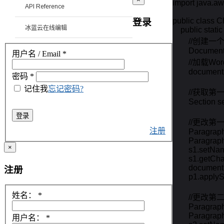
import java.awt.
API Reference
public class 
登录
冰蓝云在线编辑
    public stati
        //创建
        Docume
用户名 / Email
*
        //加载W
        docume
密码
*
记住我
忘记密码?
        //获取第
        Section
登录
        //
注册
        Paragra
        Paragr
×
        s1.setNa
        s1.getC
        document
注册
        p1.appl
姓名：
*
        //
        Paragra
        Paragr
用户名：
*