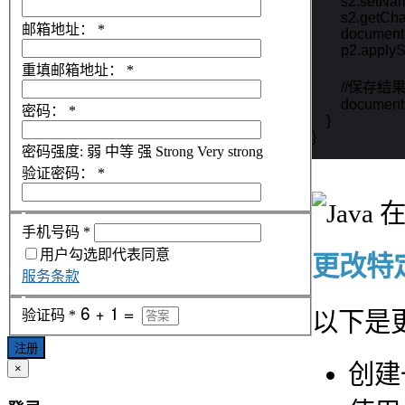
        s2.setNa
        s2.getC
邮箱地址：
*
        document
        p2.appl
重填邮箱地址：
*
        //保存
        docume
密码：
*
    }

}
密码强度:
弱
中等
强
Strong
Very strong
验证密码：
*
手机号码
*
用户勾选即代表同意
更改特
服务条款
以下是更
验证码
*
注册
创建
×