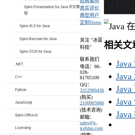
经典案例
    }

Spire.Presentation for Java 中文教
}
真实评价
程
典型用户
定制Demo
Spire.XLS for Java
Spire.Barcode for Java
关注 "冰蓝
相关文
科技"
Spire.OCR for Java
联系我们
Jav
.NET
电话：86-
028-
Jav
C++
81705109
QQ：
Jav
Python
3312989436
(购买)
Jav
JavaScript
2100065966
(技术咨询)
Jav
Spire.OfficeJs
邮箱：
sales@e-
iceblue.com
Licensing