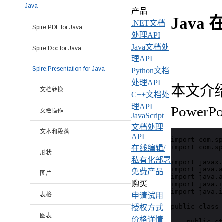
Java
产品
Java 
.NET文档
Spire.PDF for Java
处理API
Java文档处
Spire.Doc for Java
理API
Spire.Presentation for Java
Python文档
处理API
本文介绍如何
文档转换
C++文档处
理API
Power
文档操作
JavaScript
文档处理
文本和段落
API
import com.sp
import com.sp
在线编辑/
形状
私有化部署
import javax.
import java.a
免费产品
图片
import java.a
购买
import java.i
import java.i
表格
申请试用
public class 
授权方式
图表
价格详情
    public st