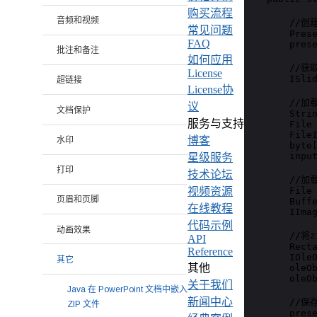
购买流程
音频和视频
        //创建
常见问题
        Prese
FAQ
        prese
批注和备注
如何应用
        //
License
        ISlid
超链接
License协
        //
议
文档保护
        Strin
服务与支持
        File 
        FileI
博客
水印
        byte[
        input
星级服务
打印
技术论坛
        /
        File 
视频资源
页眉和页脚
        Buffe
在线教程
        IImag
代码示例
动画效果
        //
API
        Recta
Reference
        IOleO
其它
其他
        oleOb
        oleOb
关于我们
Java 在 PowerPoint 文档中嵌入
新闻中心
        //保
ZIP 文件
        prese