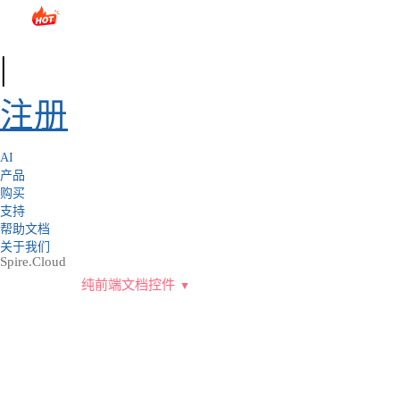
sales@e-iceblue.com
|
028-81705109
|
2790765778
|
|
注册
AI
产品
购买
支持
帮助文档
关于我们
Spire.Cloud
纯前端文档控件