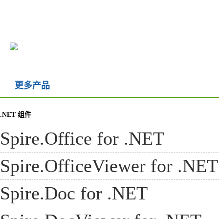
感谢贵司技术顾问 Andy 的耐
心和用心。 我目前正在测试比
对市面上常见的几款 PDF 识别
控件。相较其他产品，贵公司
的
Spire.PDF
在控...
更多产品
龙儿
开发人员
.NET 组件
Spire.Office for .NET
Spire.OfficeViewer for .NET
Spire.Doc for .NET