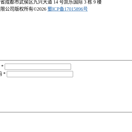
成都市武侯区九兴大道 14 号凯乐国际 3 栋 9 楼
限公司版权所有©
2026
蜀ICP备17015896号
*
码
*