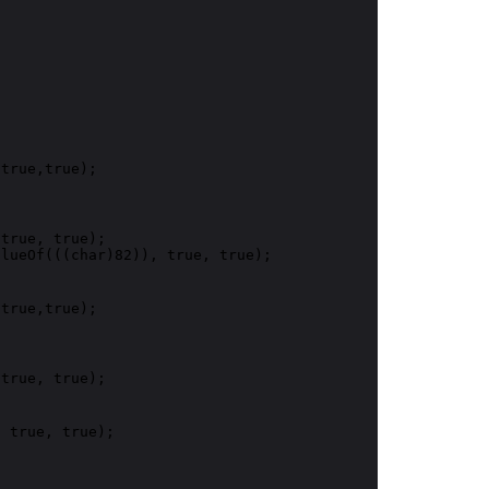
true,true);



true, true);

lueOf(((char)82)), true, true);

true,true);



true, true);

 true, true);


