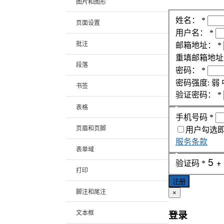
图片和图形
姓名：
*
页面设置
用户名：
*
批注
邮箱地址：
*
重填邮箱地址
段落
密码：
*
密码强度:
弱
书签
验证密码：
*
表格
手机号码
*
页眉和页脚
用户勾选
服务条款
表单域
验证码
*
打印
注册
脚注和尾注
×
文本框
登录