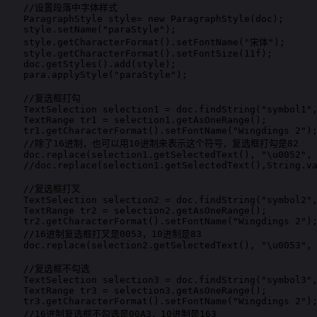
     //设置段落中字体样式

     ParagraphStyle style= new ParagraphStyle(doc);

     style.setName("paraStyle");

     style.getCharacterFormat().setFontName("宋体");

     style.getCharacterFormat().setFontSize(11f);

     doc.getStyles().add(style);

     para.applyStyle("paraStyle");

     //复选框打勾

     TextSelection selection1 = doc.findString("symbol1",
     TextRange tr1 = selection1.getAsOneRange();

     tr1.getCharacterFormat().setFontName("Wingdings 2");
      //除了16进制，也可以用10进制来表示这个符号，复选框打勾是82

     doc.replace(selection1.getSelectedText(), "\u0052", 
     //doc.replace(selection1.getSelectedText(),String.va
     //复选框打叉

     TextSelection selection2 = doc.findString("symbol2",
     TextRange tr2 = selection2.getAsOneRange();

     tr2.getCharacterFormat().setFontName("Wingdings 2");
     //16进制复选框打叉是0053，10进制是83

     doc.replace(selection2.getSelectedText(), "\u0053", 
     //复选框不勾选

     TextSelection selection3 = doc.findString("symbol3",
     TextRange tr3 = selection3.getAsOneRange();

     tr3.getCharacterFormat().setFontName("Wingdings 2");
     //16进制复选框不勾选是00A3，10进制是163
