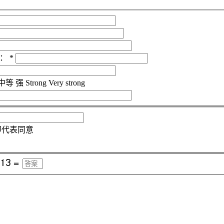
：
*
中等
强
Strong
Very strong
即代表同意