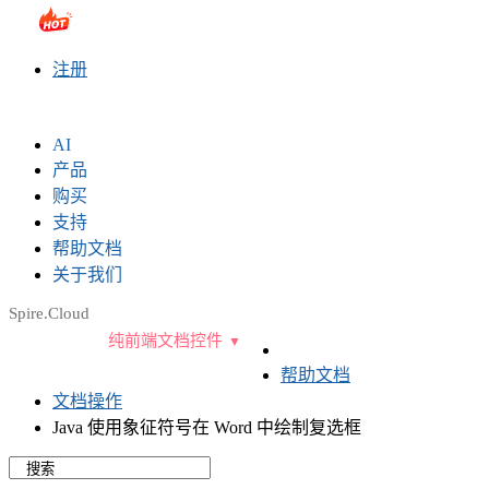
sales@e-iceblue.com
|
028-81705109
|
2790765778
|
注册
AI
产品
购买
支持
帮助文档
关于我们
Spire.Cloud
纯前端文档控件
帮助文档
文档操作
Java 使用象征符号在 Word 中绘制复选框