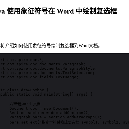
ava 使用象征符号在 Word 中绘制复选框
将介绍如何使用象征符号绘制复选框到Word文档。
rt com.spire.doc.*;

ort com.spire.doc.documents.Paragraph;

ort com.spire.doc.documents.ParagraphStyle;

ort com.spire.doc.documents.TextSelection;

ort com.spire.doc.fields.TextRange;

ic class drawCombox {

 public static void main(String[] args) {

     //新建word 文档

     Document doc = new Document();

     Section section = doc.addSection();

     Paragraph para = section.addParagraph();

     para.setText("指定字符替换成复选框 symbol1, symbol2, symb