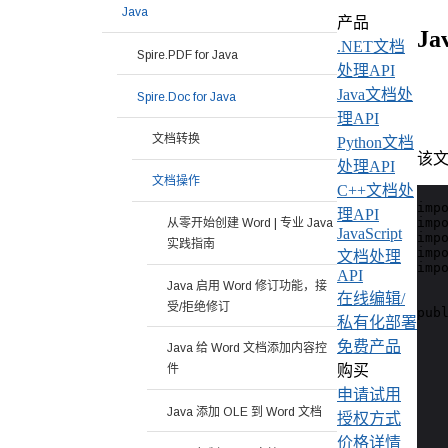
Java
产品
J
.NET文档
Spire.PDF for Java
处理API
Java文档处
Spire.Doc for Java
理API
文档转换
Python文档
该文
处理API
文档操作
C++文档处
impo
理API
imp
从零开始创建 Word | 专业 Java
JavaScript
imp
实践指南
imp
文档处理
imp
API
Java 启用 Word 修订功能，接
在线编辑/
受/拒绝修订
publ
私有化部署
   
免费产品
Java 给 Word 文档添加内容控
   
购买
件
   
   
申请试用
   
Java 添加 OLE 到 Word 文档
授权方式
   
价格详情