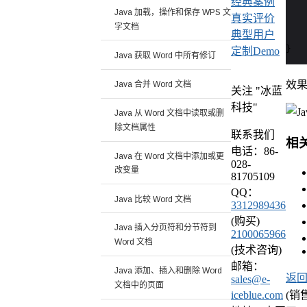
经典案例
   
Java 加载，操作和保存 WPS 文
真实评价
字文档
   
典型用户
    
}
定制Demo
Java 获取 Word 中所有修订
效
Java 合并 Word 文档
关注 "冰蓝
科技"
Java 从 Word 文档中读取或删
除文档属性
联系我们
相
电话：86-
Java 在 Word 文档中添加或更
028-
改变量
81705109
QQ：
Java 比较 Word 文档
3312989436
(购买)
Java 插入分页符和分节符到
2100065966
Word 文档
(技术咨询)
邮箱：
Java 添加、插入和删除 Word
返
sales@e-
文档中的页面
iceblue.com
(销售