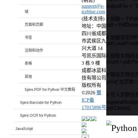
(销售)
outputFile =
support@e-
iceblue.com
域
(技术支持)
# 创建一个PdfD
pdf = PdfDocum
页眉和页脚
地址：中国
四川省成都
# 加载指定的P
书签
市武侯区九
pdf.LoadFromFi
兴大道 14
注释和动作
号凯乐国际
# 获取文档的总
count = pdf.Pa
3 栋 9 楼
表格
成都冰蓝科
# 输出文档总
其他
技有限公司
print("总页数:", 
版权所有
Spire.PDF for Python 中文教程
©
2026
蜀
# 写入页数信息
ICP备
AppendText(ou
Spire.Barcode for Python
17015896号
pdf.Close()
Spire.OCR for Python
JavaScript
×