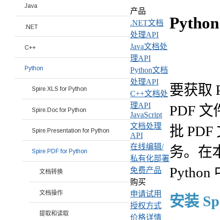
Java
产品
Pyth
.NET文档
.NET
处理API
Java文档处
C++
理API
Python
Python文档
处理API
要获取 
Spire.XLS for Python
C++文档处
理API
PDF
Spire.Doc for Python
JavaScript
文档处理
批 P
Spire.Presentation for Python
API
在线编辑/
务。在
Spire.PDF for Python
私有化部署
Pytho
免费产品
文档转换
购买
文档操作
申请试用
安装 Spi
授权方式
提取和读取
价格详情