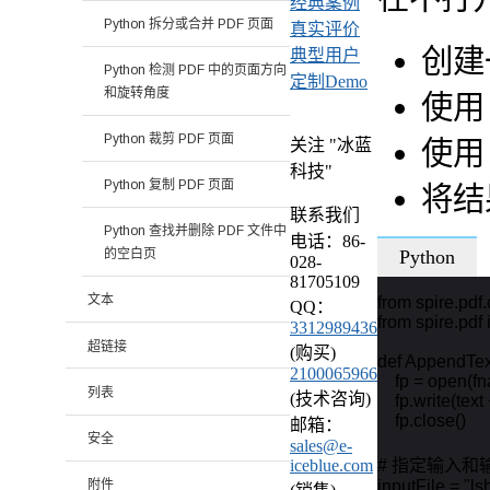
经典案例
Python 拆分或合并 PDF 页面
真实评价
创建
典型用户
Python 检测 PDF 中的页面方向
定制Demo
和旋转角度
使
Python 裁剪 PDF 页面
使
关注 "冰蓝
科技"
Python 复制 PDF 页面
将结
联系我们
Python 查找并删除 PDF 文件中
电话：86-
Python
的空白页
028-
81705109
文本
from spire.pdf
QQ：
from spire.pdf i
3312989436
超链接
(购买)
def AppendText(f
2100065966
    fp = open(f
列表
(技术咨询)
    fp.write(text 
    fp.close()

邮箱：
安全
sales@e-
# 指定输入和
iceblue.com
inputFile = "ls
附件