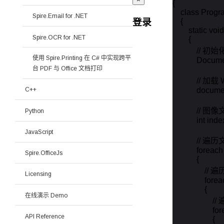
{

    class Progr
Spire.Email for .NET
登录
    {

        static vo
Spire.OCR for .NET
        {

            /
使用 Spire.Printing 在 C# 中实现跨平
            Do
台 PDF 与 Office 文档打印
            // 
            doc
C++
            /
Python
            int inde
JavaScript
            
            for
Spire.OfficeJs
            {

              
Licensing
               
                {

在线演示 Demo
              
               
API Reference
                    {
