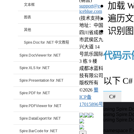
(销售)
加载 W
文本框
support@e-
iceblue.com
遍历文
图表
(技术支持)
地址：中国
识别图
其他
四川省成都
市武侯区九
Spire.Doc for .NET 中文教程
兴大道 14
代码示
号凯乐国际
Spire.DocViewer for .NET
3 栋 9 楼
Spire.XLS for .NET
成都冰蓝科
技有限公司
以下 C
Spire.Presentation for .NET
版权所有
©
2026
蜀
Spire.PDF for .NET
C#
ICP备
17015896号
Spire.PDFViewer for .NET
using Spire.Do
using Spire.D
Spire.DataExport for .NET
using Spire.Do
namespace Ext
Spire.BarCode for .NET
×