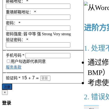
邮箱地址：
*
重填邮箱地址：
*
密码：
*
进阶方
密码强度:
弱
中等
强
Strong
Very strong
验证密码：
*
1. 处
手机号码
*
通过修改
用户勾选即代表同意
服务条款
BMP
验证码
*
考虑使用
注册
×
2. 错
登录