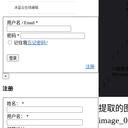
               
冰蓝云在线编辑
               
                        {

               
用户名 / Email
*
                 
               
密码
*
                      
                        }

记住我
忘记密码?
                    }

                }

            }

登录
注册
            // 释
            docu
×
        }

    }

注册
}
姓名：
*
提取的图
用户名：
*
image_