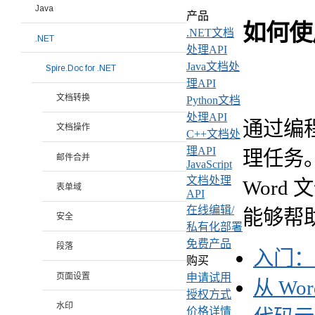
Java
产品
如何使用
.NET文档
.NET
处理API
Java文档处
Spire.Doc for .NET
理API
文档转换
Python文档
处理API
通过编
文档操作
C++文档处
理API
理任务。
邮件合并
JavaScript
文档处理
Word 
表单域
API
在线编辑/
能够帮助
安全
私有化部署
免费产品
段落
入门：安
购买
页面设置
申请试用
从 W
授权方式
水印
价格详情