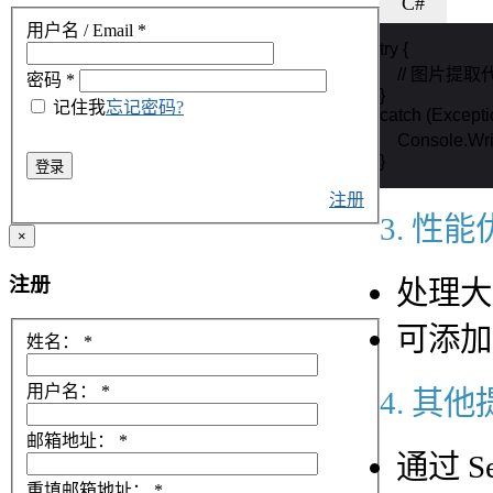
C#
用户名 / Email
*
try {

    // 图片提取
密码
*
}

记住我
忘记密码?
catch (Exceptio
    Console.W
}
登录
注册
3. 性
×
注册
处理大
可添加
姓名：
*
用户名：
*
4. 其
邮箱地址：
*
通过 S
重填邮箱地址：
*