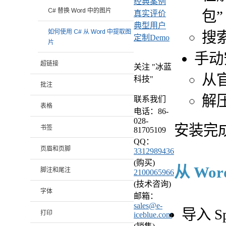
经典案例
C# 替换 Word 中的图片
包”
真实评价
典型用户
如何使用 C# 从 Word 中提取图
搜索
定制Demo
片
手动
超链接
关注 "冰蓝
从
科技"
批注
解
联系我们
表格
电话：86-
028-
安装完
书签
81705109
QQ：
页眉和页脚
3312989436
(购买)
从 Wo
脚注和尾注
2100065966
(技术咨询)
字体
邮箱：
sales@e-
导入 Sp
打印
iceblue.com