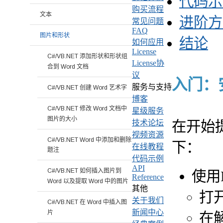
代码示
购买流程
文本
进阶方
常见问题
FAQ
图片和形状
结论
如何应用
License
C#/VB.NET 添加形状和形状组
License协
合到 Word 文档
议
入门：安装
服务与支持
C#/VB.NET 创建 Word 艺术字
博客
C#/VB.NET 修改 Word 文档中
星级服务
图片的大小
在开始提
技术论坛
视频资源
C#/VB.NET Word 中添加和删除
下：
在线教程
题注
代码示例
API
C#/VB.NET 如何插入图片到
使用
Reference
Word 以及提取 Word 中的图片
其他
打开
关于我们
C#/VB.NET 在 Word 中插入图
新闻中心
片
在