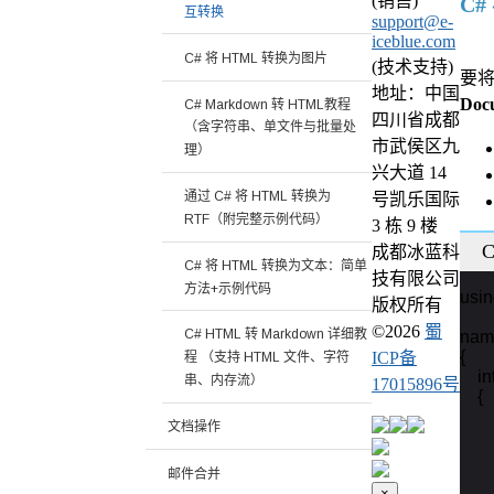
(销售)
C#
互转换
support@e-
iceblue.com
C# 将 HTML 转换为图片
(技术支持)
要将
地址：中国
Docu
C# Markdown 转 HTML教程
四川省成都
（含字符串、单文件与批量处
市武侯区九
理）
兴大道 14
通过 C# 将 HTML 转换为
号凯乐国际
RTF（附完整示例代码）
3 栋 9 楼
C
成都冰蓝科
C# 将 HTML 转换为文本：简单
技有限公司
方法+示例代码
usin
版权所有
©
2026
蜀
C# HTML 转 Markdown 详细教
nam
{

ICP备
程 （支持 HTML 文件、字符
    
串、内存流）
17015896号
    {

     
文档操作
        
    
邮件合并
    
×