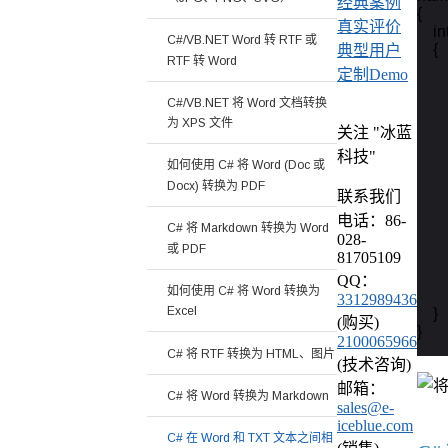
经典案例
{

真实评价
    
C#/VB.NET Word 转 RTF 或
    {

典型用户
RTF 转 Word
     
定制Demo
        
C#/VB.NET 将 Word 文档转换
    
为 XPS 文件
    
关注 "冰蓝
科技"
如何使用 C# 将 Word (Doc 或
    
Docx) 转换为 PDF
     
联系我们
电话：86-
C# 将 Markdown 转换为 Word
   
028-
或 PDF
81705109
    
     
QQ：
如何使用 C# 将 Word 转换为
        
3312989436
Excel
    }

(购买)
}
2100065966
C# 将 RTF 转换为 HTML、图片
(技术咨询)
邮箱：
C# 将 Word 转换为 Markdown
sales@e-
iceblue.com
C# 在 Word 和 TXT 文本之间相