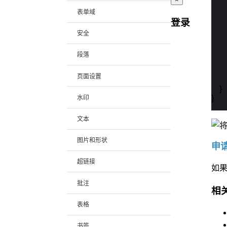
表单域
    
登录
    
安全
   
段落
    
     
页面设置
        
    }

}
水印
文本
图片和形状
申请
超链接
如
批注
相
表格
书签