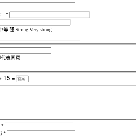
：
*
中等
强
Strong
Very strong
即代表同意
*
码
*