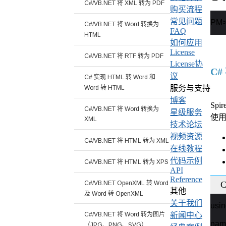
C#/VB.NET 将 XML 转为 PDF
购买流程
常见问题
PM> 
C#/VB.NET 将 Word 转换为
FAQ
HTML
如何应用
License
C#/VB.NET 将 RTF 转为 PDF
License协
C#
议
C# 实现 HTML 转 Word 和
服务与支持
Word 转 HTML
博客
Spi
C#/VB.NET 将 Word 转换为
星级服务
使
XML
技术论坛
视频资源
C#/VB.NET 将 HTML 转为 XML
在线教程
代码示例
C#/VB.NET 将 HTML 转为 XPS
API
Reference
C#/VB.NET OpenXML 转 Word
C
其他
及 Word 转 OpenXML
关于我们
usin
新闻中心
C#/VB.NET 将 Word 转为图片
nam
（JPG、PNG、SVG）