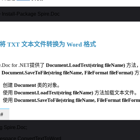
Install-Package Spire.Doc
 将 TXT 文本文件转换为 Word 格式
re.Doc for .NET提供了
Document.LoadText(string fileName)
方法
用
Document.SaveToFile(string fileName, FileFormat fileFormat)
方
创建
Document
类的对象。
使用
Document.LoadText(string fileName)
方法加载文本文件。
使用
Document.SaveToFile(string fileName, FileFormat fileForm
#
g Spire.Doc;

espace ConvertTextToWord
