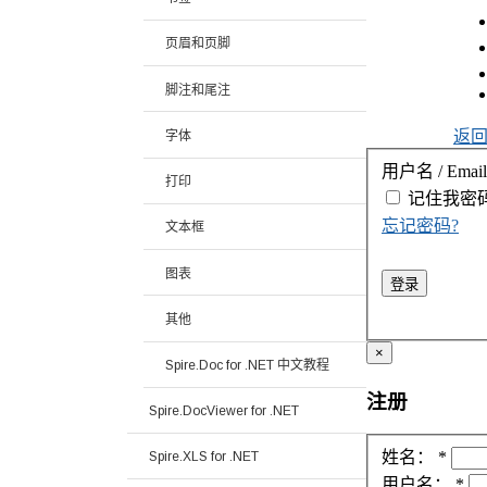
页眉和页脚
脚注和尾注
返
字体
用户名 / Email
打印
记住我
密
忘记密码?
文本框
图表
登录
其他
×
Spire.Doc for .NET 中文教程
注册
Spire.DocViewer for .NET
姓名：
*
Spire.XLS for .NET
用户名：
*