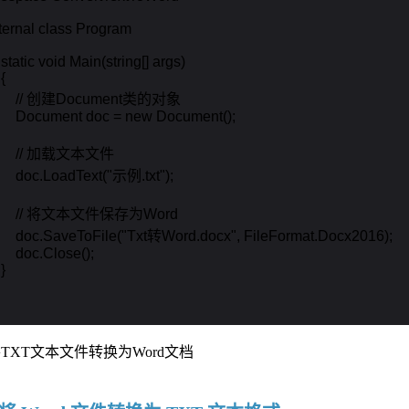
internal class Program

   static void Main(string[] args)

{

        // 创建Document类的对象

        Document doc = new Document();

        // 加载文本文件

       doc.LoadText("示例.txt");

         // 将文本文件保存为Word

        doc.SaveToFile("Txt转Word.docx", FileFormat.Docx2016);

       doc.Close();

}
