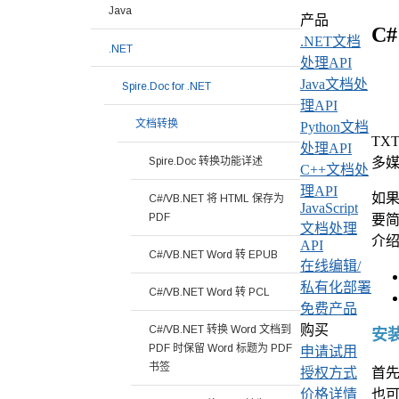
Java
产品
C
.NET文档
.NET
处理API
Java文档处
Spire.Doc for .NET
理API
文档转换
Python文档
TX
处理API
多
Spire.Doc 转换功能详述
C++文档处
理API
如果
C#/VB.NET 将 HTML 保存为
JavaScript
PDF
要简
文档处理
介
API
C#/VB.NET Word 转 EPUB
在线编辑/
私有化部署
C#/VB.NET Word 转 PCL
免费产品
购买
C#/VB.NET 转换 Word 文档到
安装 
PDF 时保留 Word 标题为 PDF
申请试用
书签
首先
授权方式
也
价格详情