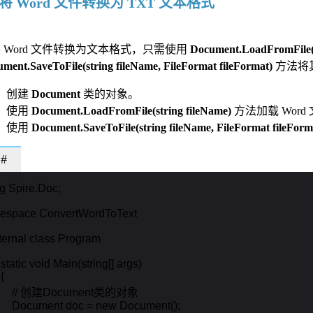
 将 Word 文件转换为 TXT 文本格式
 Word 文件转换为文本格式，只需使用
Document.LoadFromFile(s
ment.SaveToFile(string fileName, FileFormat fileFormat)
方法将
创建
Document
类的对象。
使用
Document.LoadFromFile(string fileName)
方法加载 Word
使用
Document.SaveToFile(string fileName, FileFormat fileForm
#
g Spire.Doc;

espace ConvertWordToText

internal class Program

   static void Main(string[] args)

{

        // 创建Document类的对象

        Document doc = new Document();
