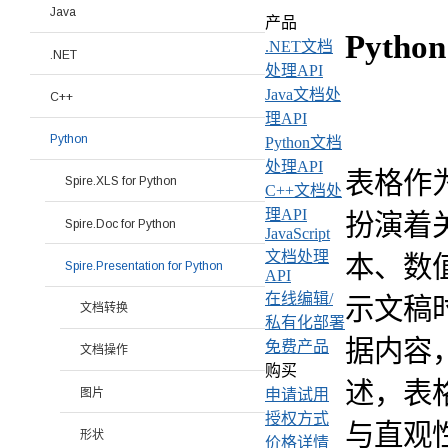
Java
产品
Pytho
.NET文档
.NET
处理API
Java文档处
C++
理API
Python
Python文档
处理API
表格作为
Spire.XLS for Python
C++文档处
理API
扮演着
Spire.Doc for Python
JavaScript
文档处理
本、数
Spire.Presentation for Python
API
在线编辑/
示文稿
文档转换
私有化部署
据内容
免费产品
文档操作
购买
述，表
图片
申请试用
授权方式
与直观
形状
价格详情