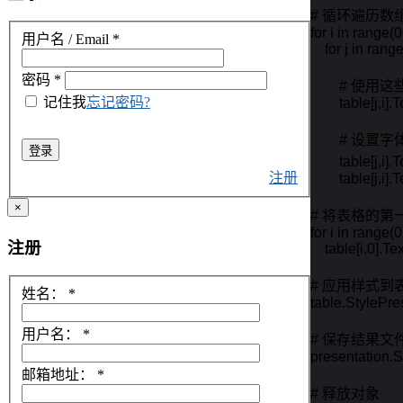
# 循环遍历数组
for i in range(0
用户名 / Email
*
    for j in rang
密码
*
        #
记住我
忘记密码?
        table[j,i
        # 
登录
        table[
注册
        table[j
×
# 将表格的第
for i in range(0
注册
    table[i,0]
# 应用样式到表
姓名：
*
table.StylePre
用户名：
*
# 保存结果文件
presentation.S
邮箱地址：
*
# 释放对象
