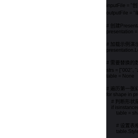
inputFile = "
outputFile = 
# 创建Presen
presentation = 
# 加载示例演示
presentation.L
# 需要替换的
strs = ["002",
table = None

# 遍历第一张
for shape in p
    # 判断形
    if isinstanc
        table = s
        # 设置
        table.S