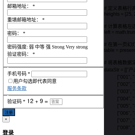
邮箱地址：
*
# 定义表格行高
heights = [25, 
重填邮箱地址：
*
# 计算表格左边
left = math.tru
密码：
*
# 在第一页幻
密码强度:
弱
中等
强
Strong
Very strong
table = presen
验证密码：
*
# 将表格数据
dataStr = 
手机号码
*
           ["001
用户勾选即代表同意
           ["002
服务条款
           ["003
           ["004
验证码
*
           ["005
注册
           ["006
×
           ["007
           ["008
登录