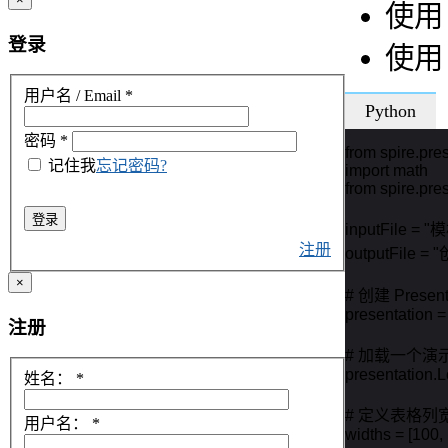
使
登录
使
用户名 / Email
*
Python
密码
*
from spire.pre
记住我
忘记密码?
import math

from spire.pres
登录
inputFile = "模
注册
outputFile = 
×
# 创建 Presen
presentation = 
注册
# 加载一个演示
presentation.L
姓名：
*
# 定义表格列宽
用户名：
*
widths = [100, 