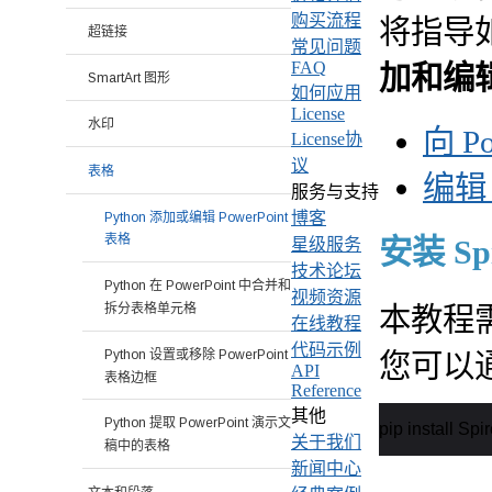
购买流程
将指导
超链接
常见问题
FAQ
加和编
SmartArt 图形
如何应用
License
水印
向 P
License协
议
表格
编辑 
服务与支持
博客
Python 添加或编辑 PowerPoint
表格
安装 Spir
星级服务
技术论坛
Python 在 PowerPoint 中合并和
视频资源
拆分表格单元格
本教程需要 S
在线教程
代码示例
Python 设置或移除 PowerPoint
您可以通
API
表格边框
Reference
其他
Python 提取 PowerPoint 演示文
pip install Spi
关于我们
稿中的表格
新闻中心