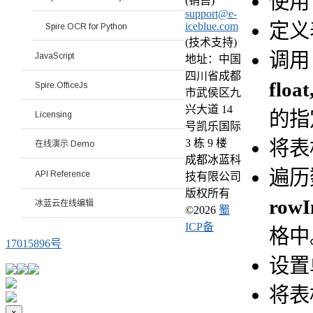
使
(销售)
support@e-
定义
iceblue.com
Spire.OCR for Python
(技术支持)
调
JavaScript
地址：中国
四川省成都
float
Spire.OfficeJs
市武侯区九
兴大道 14
的指
Licensing
号凯乐国际
将表
3 栋 9 楼
在线演示 Demo
成都冰蓝科
遍历
API Reference
技有限公司
版权所有
rowI
冰蓝云在线编辑
©
2026
蜀
ICP备
格中
17015896号
设置
将表
×