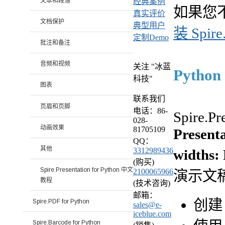
文本和段落
经典案例
如果您
真实评价
文档保护
典型用户
装 Spire.
定制Demo
批注和备注
音频和视频
关注 "冰蓝
Pytho
科技"
图表
联系我们
页眉和页脚
电话：86-
Spire.P
028-
动画效果
81705109
Presenta
QQ：
其他
3312989436
widths: 
(购买)
Spire.Presentation for Python 中文
2100065966
演示文
教程
(技术咨询)
邮箱：
创
Spire.PDF for Python
sales@e-
iceblue.com
Spire.Barcode for Python