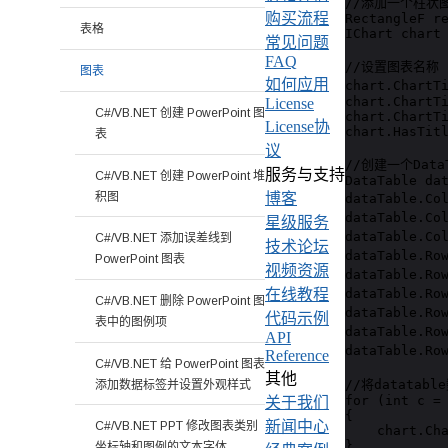
//添加一个柱状图
购买流程
RectangleF re
表格
IChart chart 
常见问题
FAQ
//设置图表名称

图表
如何应用
chart.ChartT
chart.ChartTi
License
C#/VB.NET 创建 PowerPoint 图
chart.ChartTi
License协
chart.HasTitl
表
议
//创建一个Data
服务与支持
C#/VB.NET 创建 PowerPoint 堆
DataTable dat
积图
博客
dataTable.Co
dataTable.Co
星级服务
dataTable.Co
C#/VB.NET 添加误差线到
技术论坛
dataTable.Ro
PowerPoint 图表
视频资源
dataTable.Ro
dataTable.Ro
在线教程
C#/VB.NET 删除 PowerPoint 图
dataTable.Ro
代码示例
表中的图例项
dataTable.Ro
API
dataTable.Ro
Reference
C#/VB.NET 给 PowerPoint 图表
其他
//将datatab
添加数据标签并设置外观样式
for (int c = 
关于我们
{

新闻中心
C#/VB.NET PPT 修改图表类别
    chart.Cha
}

坐标轴和图例的文本字体