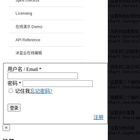
Spire.OfficeJs
'设置系列标签的
chart.Series.
Licensing
'设置种类标签的
chart.Categor
在线演示 Demo
'为系列设置数据

chart.Series(
API Reference
chart.Series(
'将系列二的图表
冰蓝云在线编辑
chart.Series(
'将系列二显示到
用户名 / Email
*
chart.Series(
'设置第二个轴的
密码
*
chart.Seconda
记住我
忘记密码?
'隐藏第二个轴的
chart.Seconda
登录
'设置系列重叠

注册
chart.OverLap
×
'设置分类间距

chart.GapWidt