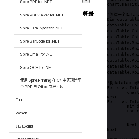
Spire.PDF for .NET
chart.HasTitl
登录
'创建一个DataT
Spire.PDFViewer for .NET
Dim dataTable
dataTable.Co
Spire.DataExport for .NET
dataTable.Co
dataTable.Co
Spire.BarCode for .NET
dataTable.Ro
dataTable.Ro
dataTable.Ro
Spire.Email for .NET
dataTable.Ro
dataTable.Ro
Spire.OCR for .NET
dataTable.Ro
使用 Spire.Printing 在 C# 中实现跨平
'将datatabl
台 PDF 与 Office 文档打印
For c As Inte
	chart.ChartData(0, c).Text = dataTable.Columns(c).Caption

Next

C++
For r As Inte
	Dim datas As Object() = dataTable.Rows(r).ItemArray

	For c As Integer = 0 To datas.Length - 1

Python
		chart.ChartData(r + 1, c).Value = 
	Next

JavaScript
Next
