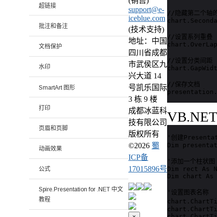
(销售)
超链接
support@e-
//隐藏第二个轴的
iceblue.com
chart.Seconda
批注和备注
(技术支持)
//设置系列重叠

地址：中国
chart.OverLap
文档保护
四川省成都
//设置分类间距

市武侯区九
水印
chart.GapWidt
兴大道 14
//保存文档

号凯乐国际
SmartArt 图形
presentation
3 栋 9 楼
打印
成都冰蓝科
VB.NE
技有限公司
页眉和页脚
版权所有
'创建Presenta
Dim presentat
©
2026
蜀
动画效果
ICP备
'添加一个柱状图

17015896号
Dim rect As N
公式
Dim chart As 
Spire.Presentation for .NET 中文
'设置图表名称

教程
chart.ChartT
chart.ChartTi
chart.ChartTi
×