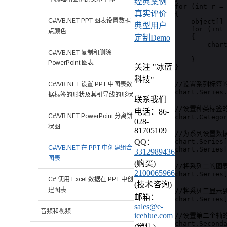
经典案例
for (int r = 
真实评价
{

C#/VB.NET PPT 图表设置数据
    object[] 
典型用户
    for (int 
点颜色
    {

定制Demo
        chart
C#/VB.NET 复制和删除
    }

PowerPoint 图表
关注 "冰蓝
}

科技"
//设置系列标签的
C#/VB.NET 设置 PPT 中图表数
chart.Series.
据标签的形状及其引导线的形状
联系我们
//设置种类标签的
电话：86-
C#/VB.NET PowerPoint 分离饼
chart.Categor
028-
状图
81705109
//为系列设置数据
chart.Series[
QQ：
C#/VB.NET 在 PPT 中创建组合
chart.Series[
3312989436
图表
(购买)
//将系列二的图
2100065966
chart.Series[
C# 使用 Excel 数据在 PPT 中创
(技术咨询)
建图表
//将系列二显示到
邮箱：
chart.Series[
sales@e-
音频和视频
iceblue.com
//设置第二个轴
chart.Seconda