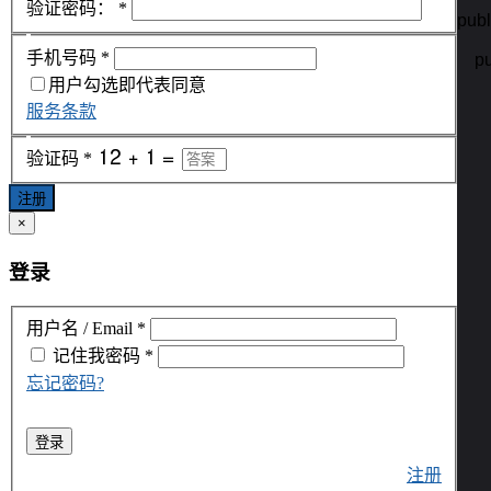
验证密码：
*
publ
手机号码
*
    
用户勾选即代表同意
   
服务条款
    
验证码
*
    
    
注册
×
   
    
登录
   
用户名 / Email
*
   
记住我
密码
*
    
     
忘记密码?
    
    
登录
   
注册