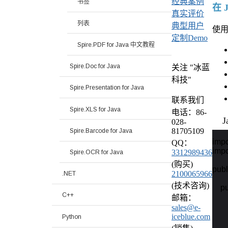
经典案例
书签
在 
真实评价
列表
典型用户
使
定制Demo
Spire.PDF for Java 中文教程
Spire.Doc for Java
关注 "冰蓝
科技"
Spire.Presentation for Java
联系我们
Spire.XLS for Java
电话：86-
J
028-
81705109
Spire.Barcode for Java
impo
QQ：
impo
3312989436
Spire.OCR for Java
(购买)
publ
2100065966
.NET
(技术咨询)
    p
C++
邮箱：
sales@e-
   
iceblue.com
Python
    