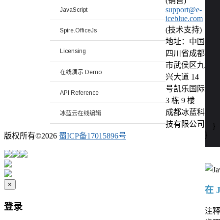
(销售)
support@e-
JavaScript
    
iceblue.com
    
(技术支持)
Spire.OfficeJs
地址：中国
   
Licensing
四川省成都
    
市武侯区九
在线演示 Demo
   
兴大道 14
    
号凯乐国际
API Reference
3 栋 9 楼
    
成都冰蓝科
冰蓝云在线编辑
    
技有限公司
    }

}
版权所有©
2026
蜀ICP备17015896号
×
在 
登录
注释