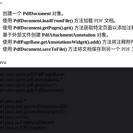
骤。
创建一个
PdfDocument
对象。
使用
PdfDocument.loadFromFile()
方法加载 PDF 文档。
使用
PdfDocument.getPages().get()
方法获取特定页面以添加注
基于外部文件创建
PdfAttachmentAnnotation
对象。
使用
PdfPageBase.getAnnotationsWidget().add()
方法将注释附
使用
PdfDocument.saveToFile()
方法将文档保存到另一个 PDF
ava
rt com.spire.pdf.PdfPageBase;

rt com.spire.pdf.annotations.*;

rt com.spire.pdf.graphics.*;

rt com.spire.pdf.PdfDocument;

rt java.awt.*;

rt java.awt.geom.Dimension2D;

rt java.awt.geom.Rectangle2D;

t java.io.File;

rt java.io.FileInputStream;

rt java.io.IOException;
