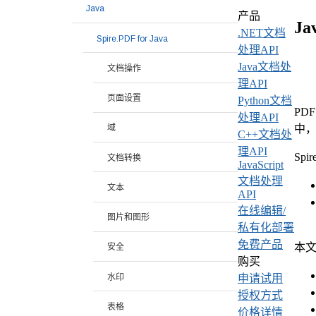
Java
产品
J
.NET文档
Spire.PDF for Java
处理API
Java文档处
文档操作
理API
页面设置
Python文档
PD
处理API
中，
域
C++文档处
理API
Sp
文档转换
JavaScript
文档处理
文本
API
在线编辑/
图片和图形
私有化部署
免费产品
本
安全
购买
水印
申请试用
授权方式
表格
价格详情