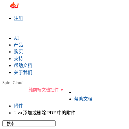
sales@e-iceblue.com
|
028-81705109
|
2790765778
|
注册
AI
产品
购买
支持
帮助文档
关于我们
Spire.Cloud
纯前端文档控件
帮助文档
附件
Java 添加或删除 PDF 中的附件