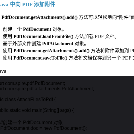
Java 中向 PDF 添加附件
用
PdfDocument.getAttachments().add()
方法可以轻松地向“附件”
创建一个
PdfDocument
对象。
使用
PdfDocument.loadFromFile()
方法加载 PDF 文档。
基于外部文件创建
PdfAttachment
对象。
使用
PdfDocument.getAttachments().add()
方法将附件添加到 P
使用
PdfDocument.saveToFile()
方法将文档保存到另一个 PDF
ava
rt com.spire.pdf.PdfDocument;

rt com.spire.pdf.attachments.PdfAttachment;

ic class AttachFilesToPdf {

ublic static void main(String[] args) {

     //创建一个 PdfDocument 对象

    PdfDocument doc = new PdfDocument();
