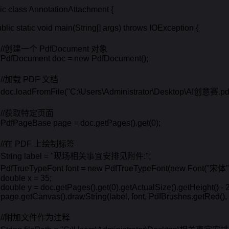
ic class AnnotationAttachment {

public static void main(String[] args) throws IOException {

     //创建一个 PdfDocument 对象

    PdfDocument doc = new PdfDocument();

    //加载 PDF 文档

    doc.loadFromFile("C:\Users\Administrator\Desktop\AI创意赛.pdf"
     //获取特定页面

    PdfPageBase page = doc.getPages().get(0);

     //在 PDF 上绘制标签

     String label = "现场相关事宜安排见附件:";

    PdfTrueTypeFont font = new PdfTrueTypeFont(new Font("宋体",
   double x = 35;

    double y = doc.getPages().get(0).getActualSize().getHeight() - 2
    page.getCanvas().drawString(label, font, PdfBrushes.getRed(), x,
     //附加文件作为注释
