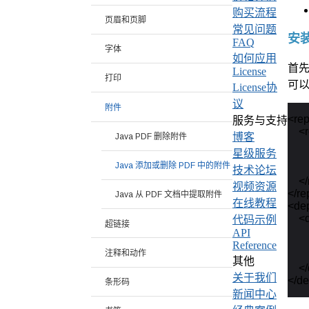
购买流程
页眉和页脚
常见问题
安装 
FAQ
字体
如何应用
首先
License
打印
可以
License协
议
附件
<rep
服务与支持
    <
博客
Java PDF 删除附件
    
星级服务
    
Java 添加或删除 PDF 中的附件
    
技术论坛
    <
视频资源
</re
Java 从 PDF 文档中提取附件
在线教程
<de
    
代码示例
超链接
    
API
     
Reference
注释和动作
    
其他
    
关于我们
条形码
新闻中心