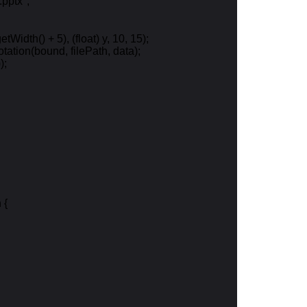
ptx";

idth() + 5), (float) y, 10, 15);

ation(bound, filePath, data);

;

{
