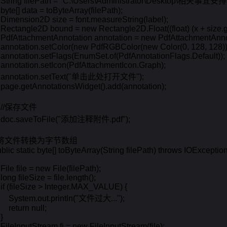
    String filePath = "C:\Users\Administrator\Desktop\相关事宜安排.p
   byte[] data = toByteArray(filePath);

    Dimension2D size = font.measureString(label);

    Rectangle2D bound = new Rectangle2D.Float((float) (x + size.getW
    PdfAttachmentAnnotation annotation = new PdfAttachmentAnnot
    annotation.setColor(new PdfRGBColor(new Color(0, 128, 128)))
    annotation.setFlags(EnumSet.of(PdfAnnotationFlags.Default));

    annotation.setIcon(PdfAttachmentIcon.Graph);

     annotation.setText("单击此处打开文件");

    page.getAnnotationsWidget().add(annotation);

    //保存文件

    doc.saveToFile("添加注释附件.pdf");

  //将文件转换为字节数组

public static byte[] toByteArray(String filePath) throws IOException 
   File file = new File(filePath);

   long fileSize = file.length();

    if (fileSize > Integer.MAX_VALUE) {

        System.out.println("文件过大...");

      return null;

}

    FileInputStream fi = new FileInputStream(file);
