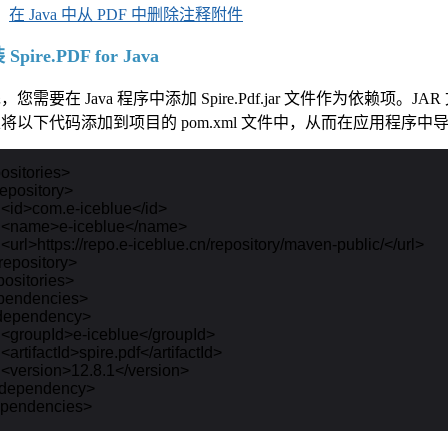
在 Java 中从 PDF 中删除注释附件
Spire.PDF for Java
，您需要在 Java 程序中添加 Spire.Pdf.jar 文件作为依赖项。JA
将以下代码添加到项目的 pom.xml 文件中，从而在应用程序中导入
ositories>

repository>

    <id>com.e-iceblue</id>

    <name>e-iceblue</name>

    <url>https://repo.e-iceblue.cn/repository/maven-public/</url>

/repository>

positories>

pendencies>

<dependency>

    <groupId>e-iceblue</groupId>

   <artifactId>spire.pdf</artifactId>

    <version>12.8.1</version>

</dependency>
