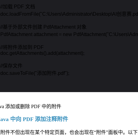
    //加载 PDF 文档

    doc.loadFromFile("C:\Users\Administrator\Desktop\AI创意赛.pdf"
     //基于外部文件创建 PdfAttachment 对象

    PdfAttachment attachment = new PdfAttachment("C:\Users\
     //将附件添加到 PDF

    doc.getAttachments().add(attachment);

    //保存文件

    doc.saveToFile("添加附件.pdf");

Java 中向 PDF 添加注释附件
附件不但出现在某个特定页面，也会出现在“附件”面板中。以下是使用 Spir