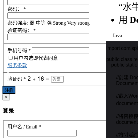
“水
密码：
*
用
D
密码强度:
弱
中等
强
Strong
Very strong
验证密码：
*
Java
import com.spi
手机号码
*
用户勾选即代表同意
public class re
    public stati
服务条款
        //创建
验证码
*
        Docume
注册
        //载入W
×
        docum
登录
        /
        documen
用户名 / Email
*
        //