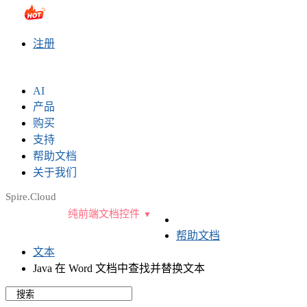
sales@e-iceblue.com
|
028-81705109
|
2790765778
|
注册
AI
产品
购买
支持
帮助文档
关于我们
Spire.Cloud
纯前端文档控件
帮助文档
文本
Java 在 Word 文档中查找并替换文本