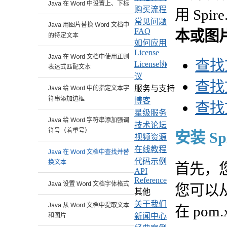
Java 在 Word 中设置上、下标
购买流程
用 Spire
常见问题
Java 用图片替换 Word 文档中
FAQ
本或图
的特定文本
如何应用
License
Java 在 Word 文档中使用正则
查找
License协
表达式匹配文本
议
查找
服务与支持
Java 给 Word 中的指定文本字
符串添加边框
博客
查找
星级服务
Java 给 Word 字符串添加强调
技术论坛
符号（着重号）
安装 Spir
视频资源
在线教程
Java 在 Word 文档中查找并替
代码示例
换文本
首先，您需
API
Reference
Java 设置 Word 文档字体格式
您可以
其他
关于我们
Java 从 Word 文档中提取文本
在 po
新闻中心
和图片