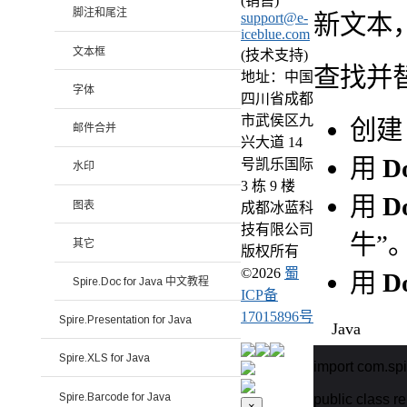
(销售)
脚注和尾注
新文本
support@e-
iceblue.com
文本框
(技术支持)
查找并
地址：中国
字体
四川省成都
市武侯区九
创
邮件合并
兴大道 14
用
D
号凯乐国际
水印
3 栋 9 楼
用
D
图表
成都冰蓝科
技有限公司
牛”
其它
版权所有
©
2026
蜀
用
D
Spire.Doc for Java 中文教程
ICP备
17015896号
Spire.Presentation for Java
Java
Spire.XLS for Java
import com.spi
Spire.Barcode for Java
public class re
×