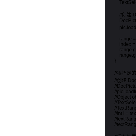
            Text
            
            Doc
            pic.
            ran
            ind
            ran
            ran
        }

        //
        //创
        //DocPi
        //pic.l
        //Object 
        //TextSe
        //Text
        //int i
        //textR
        //text