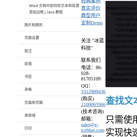
经典案例
Word 文档中如何给文本和段落
<repositories>

真实评价
添加边框 | Java 教程
    <repository>
典型用户
        <id>com.
定制Demo
        <name>
图片和图形
        <url>ht
    </repository>
页面设置
关注 "冰蓝
</repositories>
<dependencie
科技"
批注
    <dependenc
        <groupI
联系我们
        <artifact
段落
电话：86-
        <versio
028-
    </dependen
书签
81705109
QQ：
表格
3312989436
查找文
(购买)
页眉和页脚
2100065966
(技术咨询)
表单域
只需使用 S
邮箱：
sales@e-
打印
实现快
iceblue.com