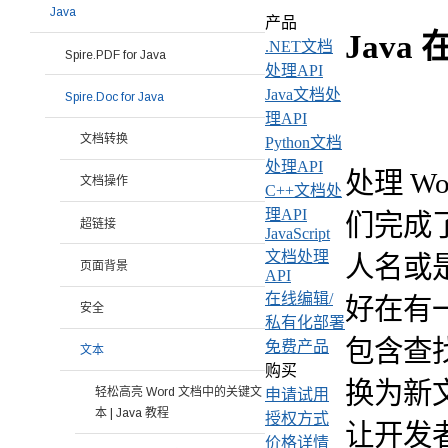
Java
产品
Java
.NET文档
Spire.PDF for Java
处理API
Java文档处
Spire.Doc for Java
理API
文档转换
Python文档
处理API
处理 
文档操作
C++文档处
理API
们完成
超链接
JavaScript
文档处理
人名或
页面背景
API
在线编辑/
好在有
安全
私有化部署
包含查
免费产品
文本
购买
换为新
轻松高亮 Word 文档中的关键文
申请试用
本 | Java 教程
授权方式
让开发
价格详情