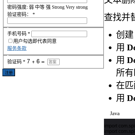
密码强度:
弱
中等
强
Strong
Very strong
验证密码：
*
查找并
创
手机号码
*
用户勾选即代表同意
用
D
服务条款
用
Do
验证码
*
所有
注册
在匹
用
D
Java
import com.spi
import com.sp