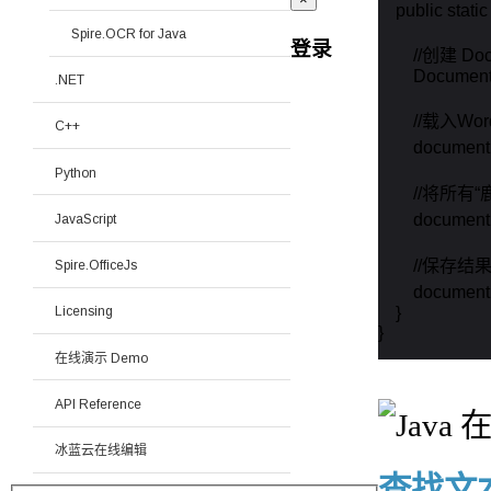
    public stati
Spire.OCR for Java
登录
        //创建
        Docume
.NET
        //载入W
C++
        docum
Python
        //
        documen
JavaScript
        //保存
Spire.OfficeJs
        docum
    }

Licensing
}
在线演示 Demo
API Reference
冰蓝云在线编辑
查找文