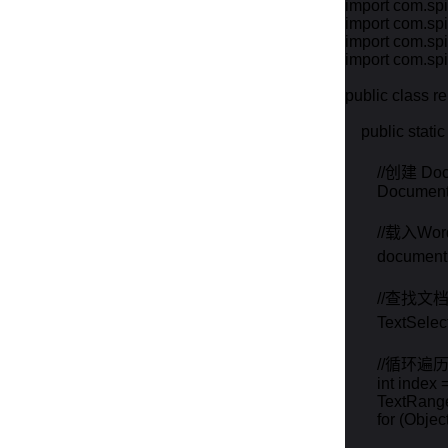
import com.spi
import com.spi
import com.spi
import com.spi
public class r
    public stati
        //创建
        Docume
        //载入W
        docum
        /
        TextSel
        /
        int index =
        TextRang
        for (Obje