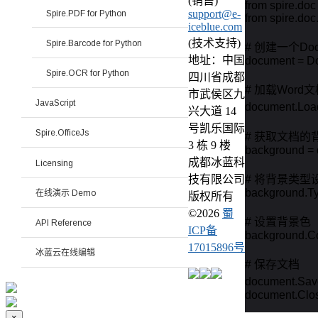
(销售)
from spire.doc 
support@e-
Spire.PDF for Python
from spire.doc
iceblue.com
(技术支持)
Spire.Barcode for Python
# 创建一个Doc
地址：中国
document = Do
Spire.OCR for Python
四川省成都
# 加载Word文
市武侯区九
JavaScript
document.Loa
兴大道 14
号凯乐国际
Spire.OfficeJs
# 获取文档的背
3 栋 9 楼
background = 
成都冰蓝科
Licensing
# 将背景类型
技有限公司
background.Ty
在线演示 Demo
版权所有
©
2026
蜀
# 设置背景色

API Reference
ICP备
background.Col
17015896号
冰蓝云在线编辑
# 保存文档

document.Sav
document.Clos
×