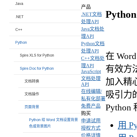
Java
产品
Pyth
.NET文档
.NET
处理API
Java文档处
C++
理API
Python
Python文档
处理API
在 W
Spire.XLS for Python
C++文档处
理API
有效方
Spire.Doc for Python
JavaScript
文档处理
加入精
文档转换
API
在线编辑/
吸引力
文档操作
私有化部署
Pytho
免费产品
页面背景
购买
Python 给 Word 文档设置背景
申请试用
用 P
色或背景图片
授权方式
价格详情