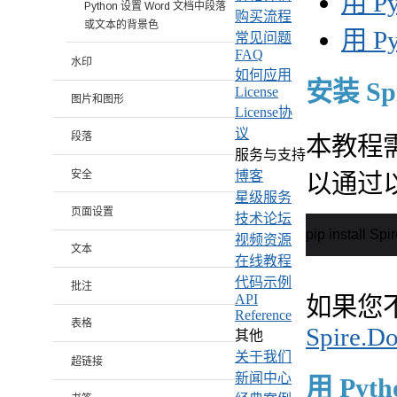
用 P
Python 设置 Word 文档中段落
购买流程
或文本的背景色
用 P
常见问题
FAQ
水印
如何应用
安装 Spir
License
图片和图形
License协
议
段落
本教程需要用
服务与支持
安全
博客
以通过以
星级服务
页面设置
技术论坛
pip install Spi
视频资源
文本
在线教程
代码示例
批注
API
如果您
Reference
表格
Spire.Do
其他
关于我们
超链接
新闻中心
用 Pyt