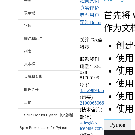
经典案例
书签
真实评价
首先将 
表单域
典型用户
定制Demo
作为文
字体
脚注和尾注
关注 "冰蓝
创建
科技"
列表
使
联系我们
文本框
电话：86-
使
028-
页眉和页脚
81705109
使
QQ：
邮件合并
3312989436
使
(购买)
其他
2100065966
使
(技术咨询)
Spire.Doc for Python 中文教程
邮箱：
sales@e-
Python
iceblue.com
Spire.Presentation for Python