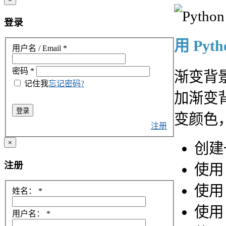
登录
用 Pyt
用户名 / Email
*
密码
*
渐变背
记住我
忘记密码?
加渐变背
登录
变颜色
注册
×
创建
注册
使
使
姓名：
*
使用
用户名：
*