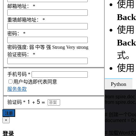
使
邮箱地址：
*
Back
重填邮箱地址：
*
使
密码：
*
Back
密码强度:
弱
中等
强
Strong
Very strong
式。
验证密码：
*
使
手机号码
*
用户勾选即代表同意
Python
服务条款
from spire.doc 
from spire.doc
验证码
*
注册
# 创建一个Doc
document = Do
×
# 加载Word文
登录