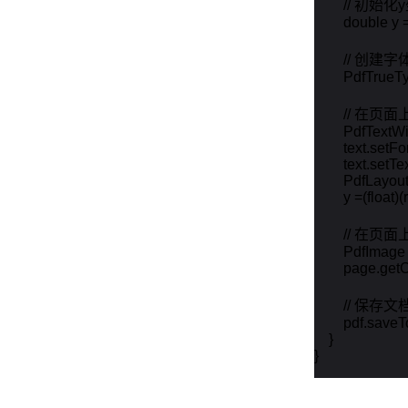
        // 初始化
        double y 
        // 创建字体
        PdfTru
        // 
        PdfText
        text.setFo
        text.set
        PdfLayou
        y =(flo
        //
        PdfIma
        page.ge
        // 保存文档
        pdf.sa
    }

}