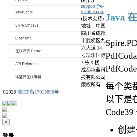
(销售)
support@e-
iceblue.com
JavaScript
Java
(技术支持)
Spire.OfficeJs
地址：中国
四川省成都
Licensing
Spir
市武侯区九
兴大道 14
在线演示 Demo
PdfCod
号凯乐国际
3 栋 9 楼
API Reference
PdfCod
成都冰蓝科
技有限公司
冰蓝云在线编辑
每个类
版权所有
©
2026
蜀ICP备17015896号
以下是在 
Code
×
创建
登录