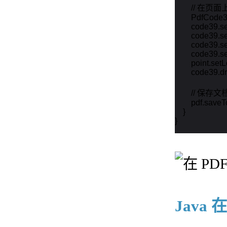
        // 
        PdfCo
        code39
        code39.s
        code39.
        code39.s
        point.set
        code39.d
        // 保存文档
        pdf.sav
    }

}
Java