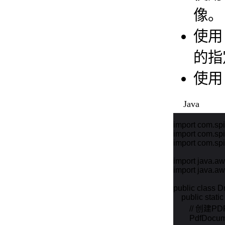
像。
使
的指
使
Java
import com.spir
import com.spir
import com.spi
import java.awt.
import java.aw
public class 
    public stati
        // 创建
        PdfDoc