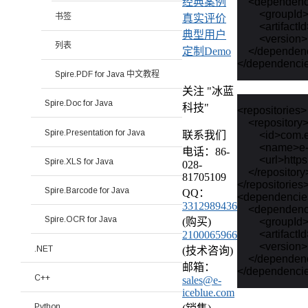
    <dependenc
经典案例
        <groupI
书签
真实评价
        <artifact
典型用户
        <versio
列表
    </dependen
定制Demo
Spire.PDF for Java 中文教程
关注 "冰蓝
Spire.Doc for Java
科技"
<repositories>

    <repository>
Spire.Presentation for Java
        <id>com.
联系我们
        <name>
电话：86-
        <url>ht
Spire.XLS for Java
028-
    </repository>
81705109
</repositories>
Spire.Barcode for Java
QQ：
<dependencie
3312989436
    <dependenc
Spire.OCR for Java
        <groupI
(购买)
        <artifac
2100065966
        <version
.NET
(技术咨询)
    </dependen
邮箱：
C++
sales@e-
iceblue.com
Python