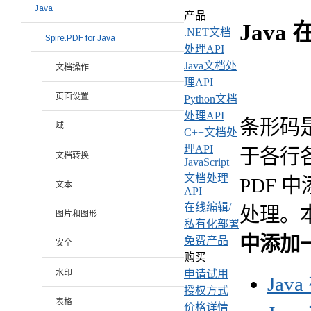
Java
产品
Java
.NET文档
Spire.PDF for Java
处理API
Java文档处
文档操作
理API
页面设置
Python文档
处理API
条形码
域
C++文档处
理API
于各行
文档转换
JavaScript
文档处理
PDF
文本
API
在线编辑/
处理。
图片和图形
私有化部署
中添加
免费产品
安全
购买
水印
申请试用
Jav
授权方式
表格
价格详情