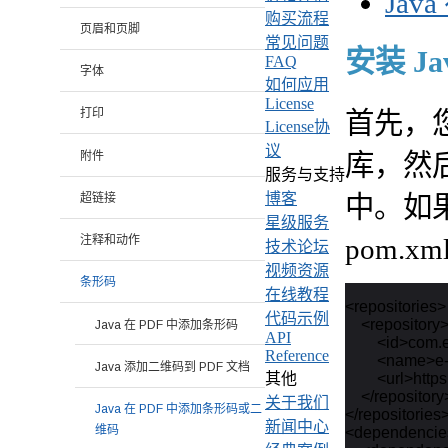
Jav
购买流程
页眉和页脚
常见问题
安装 Ja
FAQ
字体
如何应用
License
打印
首先，
License协
议
附件
库，然后
服务与支持
博客
超链接
中。如
星级服务
pom.
注释和动作
技术论坛
视频资源
条形码
在线教程
<repositories>

代码示例
    <repository>
Java 在 PDF 中添加条形码
API
        <id>com.
Reference
        <name>
Java 添加二维码到 PDF 文档
        <url>ht
其他
    </repository>
关于我们
Java 在 PDF 中添加条形码或二
</repositories>
新闻中心
维码
<dependencie