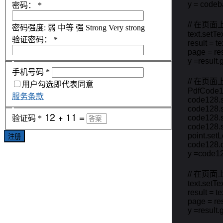
        y = cod
密码：
*
        // 在
密码强度:
弱
中等
强
Strong
Very strong
        text.set
验证密码：
*
        result = 
        page = r
        y =resu
手机号码
*
        // 
用户勾选即代表同意
        PdfCo
服务条款
        code12
        code128
        code12
验证码
*
        code128
        point.set
注册
        code128
        y =cod
        // 在
        text.setT
        result = 
        page = r
        y =resu