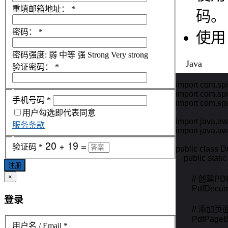
重填邮箱地址：
*
码。
密码：
*
使
密码强度:
弱
中等
强
Strong
Very strong
Java
验证密码：
*
import com.spir
import com.spir
手机号码
*
import com.spir
用户勾选即代表同意
import java.awt.
服务条款
import java.aw
验证码
*
public class D
    public stati
注册
×
        // 创建
        PdfDoc
登录
        // 添加页面
        PdfPag
用户名 / Email
*