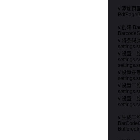
        // 添加页面
        PdfPag
        // 创建
        Barcode
        //
        settin
        // 设
        setting
        settin
        // 
        setting
        // 设
        settings.s
        // 
        setti
        // 生
        BarCod
        Buffer