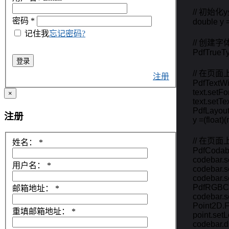
        // 初始化
密码
*
        double y 
记住我
忘记密码?
        // 创建字体
        PdfTru
登录
        // 在
注册
        PdfText
        text.setFo
×
        text.setT
        PdfLayou
注册
        y =(flo
        // 
姓名：
*
        PdfCo
        codeba
用户名：
*
        codebar.
        codebar
        PdfRGB
邮箱地址：
*
        codebar.
        Point2D
重填邮箱地址：
*
        point.set
        codebar.