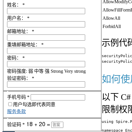
AllowModifyCo
姓名：
*
AllowFillFormF
用户名：
*
AllowAll
ForbidAll
邮箱地址：
*
示例代
重填邮箱地址：
*
securityPoli
密码：
*
密码强度:
弱
中等
强
Strong
Very strong
如何使用
验证密码：
*
以下 C
手机号码
*
用户勾选即代表同意
限制权
服务条款
using Spire.P
验证码
*
namespace Enc