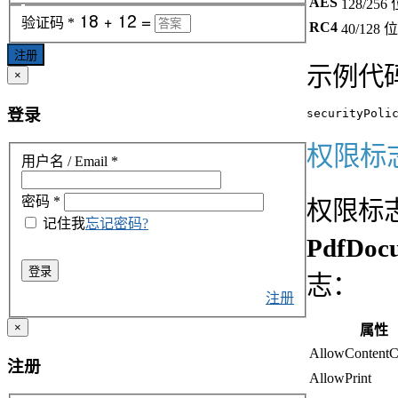
AES
128/256 
验证码
*
RC4
40/128 位
注册
示例代
×
登录
权限标
用户名 / Email
*
密码
*
权限标
记住我
忘记密码?
PdfDocu
登录
志：
注册
×
属性
AllowContentC
注册
AllowPrint