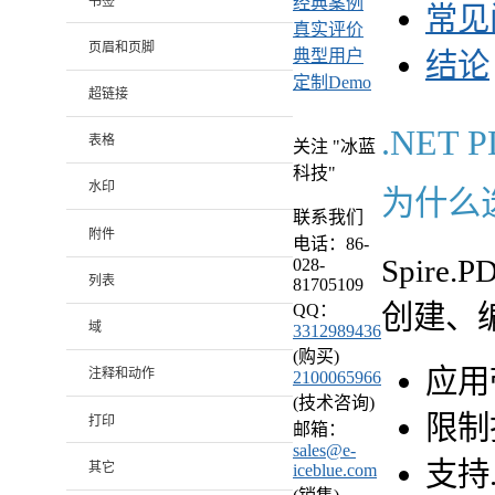
书签
经典案例
常见
真实评价
页眉和页脚
典型用户
结论
定制Demo
超链接
.NET
表格
关注 "冰蓝
科技"
水印
为什么选择
联系我们
附件
电话：86-
Spire
028-
列表
81705109
创建、
QQ：
域
3312989436
(购买)
应用
注释和动作
2100065966
(技术咨询)
限制
打印
邮箱：
sales@e-
支持.
其它
iceblue.com