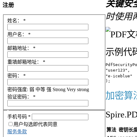
关键安
注册
时使用
姓名：
*
用户名：
*
邮箱地址：
*
示例代
重填邮箱地址：
*
PdfSecurityPo
"user123",  
密码：
*
"e-iceblue" 
密码强度:
弱
中等
强
Strong
Very strong
加密算法
验证密码：
*
Spir
手机号码
*
用户勾选即代表同意
算法
密钥长
服务条款