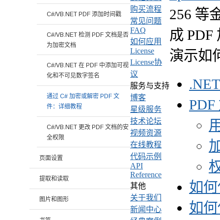
购买流程
256 
C#/VB.NET PDF 添加时间戳
常见问题
FAQ
成 P
C#/VB.NET 检测 PDF 文档是否
如何应用
为加密文档
License
演示如
License协
C#/VB.NET 在 PDF 中添加可视
议
化和不可见数字签名
.NE
服务与支持
通过 C# 加密或解密 PDF 文
博客
PD
件：详细教程
星级服务
技术论坛
C#/VB.NET 更改 PDF 文档的安
视频资源
全权限
加
在线教程
代码示例
页面设置
API
Reference
提取和读取
如何
其他
关于我们
图片和图形
如何
新闻中心