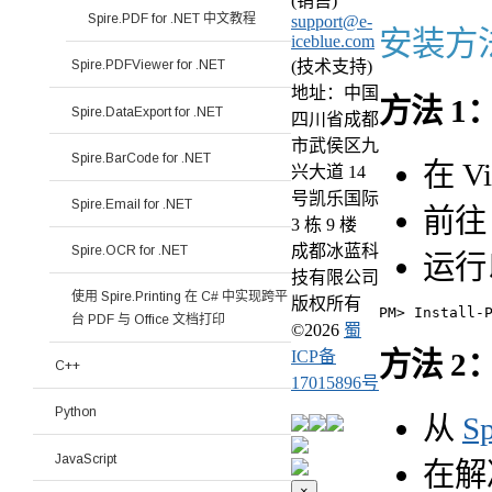
(销售)
Spire.PDF for .NET 中文教程
support@e-
安装方
iceblue.com
(技术支持)
Spire.PDFViewer for .NET
地址：中国
方法 1
Spire.DataExport for .NET
四川省成都
市武侯区九
Spire.BarCode for .NET
在 V
兴大道 14
号凯乐国际
Spire.Email for .NET
前往 
3 栋 9 楼
成都冰蓝科
Spire.OCR for .NET
运行
技有限公司
使用 Spire.Printing 在 C# 中实现跨平
版权所有
台 PDF 与 Office 文档打印
©
2026
蜀
方法 2
ICP备
C++
17015896号
Python
从
S
JavaScript
在解
×