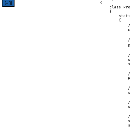
{

注册
    class Pro
    {

        stati
        {

            
            P
           
            
          
            s
            s
           
            
           
            s
          
            s
          
            s
            s