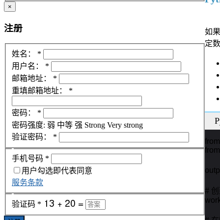
×
注册
如果
定
姓名：
*
用户名：
*
邮箱地址：
*
重填邮箱地址：
*
密码：
*
P
密码强度:
弱
中等
强
Strong
Very strong
验证密码：
*
from
from
手机号码
*
out
用户勾选即代表同意
服务条款
# 创
work
验证码
*