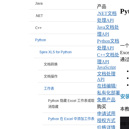
Java
产品
Py
.NET文档
.NET
处理API
Java文档处
C++
理API
Python
Python文档
一个
处理API
Ex
Spire.XLS for Python
C++文档处
通
理API
文档转换
JavaScript
文档处理
文档操作
API
在线编辑/
工作表
私有化部署
安装 
免费产品
Python 隐藏 Excel 工作表或取
购买
消隐藏
本教程
申请试用
Python 在 Excel 中添加工作表
授权方式
pip 
价格详情