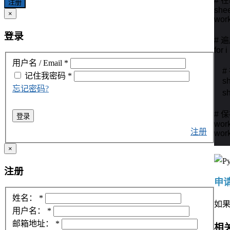
# 
注册
shee
×
wor
登录
# 
for 
用户名 / Email
*
  
记住我
密码
*
    
忘记密码?
    
# 
登录
work
注册
wor
×
注册
申请
姓名：
*
如
用户名：
*
邮箱地址：
*
相