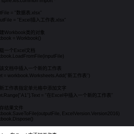
 spire.xls.common import *

tFile = "数据表.xlsx"

putFile = "Excel插入工作表.xlsx"

建Workbook类的对象 

book = Workbook()

加载一个Excel文档

book.LoadFromFile(inputFile)

在该文档中插入一个新的工作表

et = workbook.Worksheets.Add("新工作表")

在新工作表指定单元格中添加文字

et.Range["A1"].Text = "在Excel中插入一个新的工作表"

保存结果文件

book.SaveToFile(outputFile, ExcelVersion.Version2016)

kbook.Dispose()