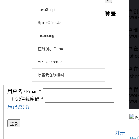
JavaScript
# 创
登录
work
Spire.OfficeJs
# 
work
Licensing
# 
在线演示 Demo
she
API Reference
# 
冰蓝云在线编辑
she
# 
用户名 / Email
*
work
记住我
密码
*
wor
忘记密码?
登录
注册
Py