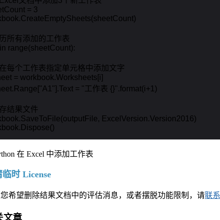
在Excel文档中添加3个新工作表

tCount = 3

kbook.CreateEmptySheets(sheetCount)

遍历所有添加的工作表

i in range(sheetCount):

  # 在每个工作表指定单元格中添加文字

sheet = workbook.Worksheets[i]

sheet.Range["A1"].Text = "工作表 {}".format(i+1)

保存结果文件

book.SaveToFile(outputFile, ExcelVersion.Version2016)

kbook.Dispose()
临时 License
果您希望删除结果文档中的评估消息，或者摆脱功能限制，请
联
关文章