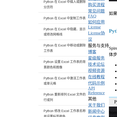
Python 在 Excel 中插入或删除
购买流程
分页符
常见问题
如
FAQ
Python 在 Excel 中复制工作表
如何应用
License
Python 在 Excel 中隐藏、显示
Py
License协
或修改网格线
议
服务与支持
Python 在 Excel 中移动或删除
Spi
工作表
博客
体
星级服务
Python 设置 Excel 工作表的背
技术论坛
景颜色和图像
视频资源
在线教程
Python 在 Excel 中激活工作表
代码示例
或单元格
API
Reference
Python 重新排列 Excel 文件的
其他
行或列
P
关于我们
Python 修改 Excel 工作表名称
新闻中心
from
并设置标签颜色