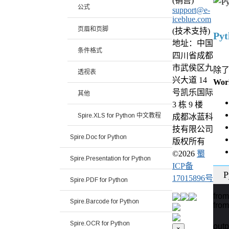
(销售)
公式
support@e-
iceblue.com
页眉和页脚
(技术支持)
Py
地址：中国
条件格式
四川省成都
市武侯区九
除了
透视表
兴大道 14
Work
号凯乐国际
其他
3 栋 9 楼
Spire.XLS for Python 中文教程
成都冰蓝科
技有限公司
Spire.Doc for Python
版权所有
©
2026
蜀
Spire.Presentation for Python
ICP备
P
17015896号
Spire.PDF for Python
from
Spire.Barcode for Python
from
Spire.OCR for Python
out
×