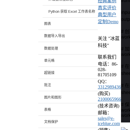
from
经典案例
真实评价
Python 获取 Excel 工作表名称
inpu
典型用户
out
定制Demo
图表
# 创
数据导入导出
work
关注 "冰蓝
科技"
数据处理
# 
work
联系我们
单元格
电话：86-
# 
028-
she
超链接
81705109
QQ：
# 
批注
3312989436
she
(购买)
图片和图形
2100065966
# 
(技术咨询)
表格
work
邮箱：
wor
sales@e-
文档保护
iceblue.com