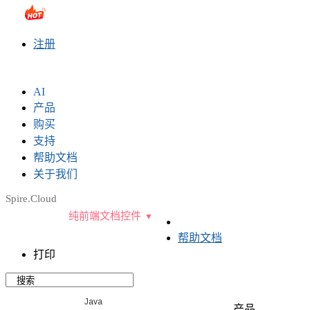
sales@e-iceblue.com
|
028-81705109
|
2790765778
|
注册
AI
产品
购买
支持
帮助文档
关于我们
Spire.Cloud
纯前端文档控件
帮助文档
打印
Java
产品