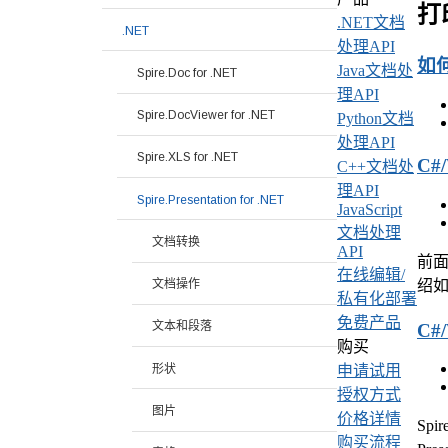
打
.NET文档
.NET
处理API
如何
Java文档处
Spire.Doc for .NET
理API
Spire.DocViewer for .NET
Python文档
处理API
Spire.XLS for .NET
C#
C++文档处
理API
Spire.Presentation for .NET
JavaScript
文档处理
文档转换
API
前面我
在线编辑/
文档操作
绍如
私有化部署
免费产品
文本和段落
C#
购买
形状
申请试用
授权方式
图片
价格详情
Spi
购买流程