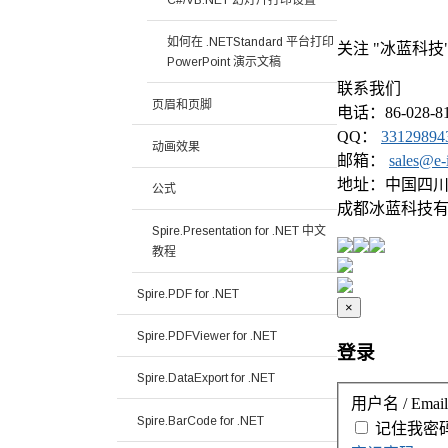
如何在 .NETStandard 平台打印
关注 "冰蓝科技
PowerPoint 演示文稿
联系我们
页眉和页脚
电话：86-028-81
QQ：
33129894
动画效果
邮箱：
sales@e-
地址：中国四川省
公式
成都冰蓝科技有
Spire.Presentation for .NET 中文
教程
Spire.PDF for .NET
×
Spire.PDFViewer for .NET
登录
Spire.DataExport for .NET
用户名 / Email
Spire.BarCode for .NET
记住我
密