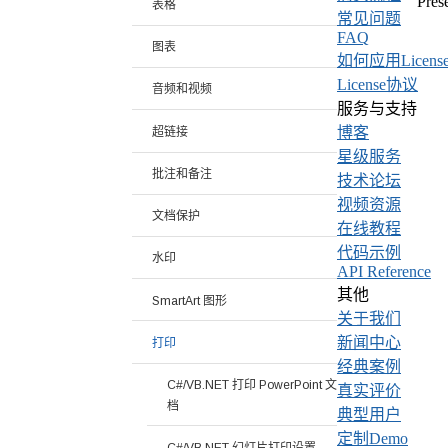
Pre
表格
常见问题
FAQ
图表
如何应用Licens
License协议
音频和视频
服务与支持
博客
超链接
星级服务
批注和备注
技术论坛
视频资源
文档保护
在线教程
代码示例
水印
API Reference
其他
SmartArt 图形
关于我们
新闻中心
打印
经典案例
C#/VB.NET 打印 PowerPoint 文
真实评价
档
典型用户
定制Demo
C#/VB.NET 幻灯片打印设置