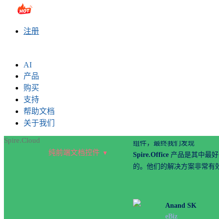
sales@e-iceblue.com
|
028-81705109
|
2790765778
|
注册
AI
我们在网络上搜索「将多种
产品
类型合并为一个 PDF 文件
购买
组件，最终我们发现
支持
Spire.Office
产品是其中最好
帮助文档
的。他们的解决方案非常有效.
关于我们
Spire.Cloud
纯前端文档控件
Anand SK
eBiz
我在寻找一个可以创建 I2of5
Code128 和 GS1-128 barcode
组件，最后我找到了
Spire.Barcode
，一个很...