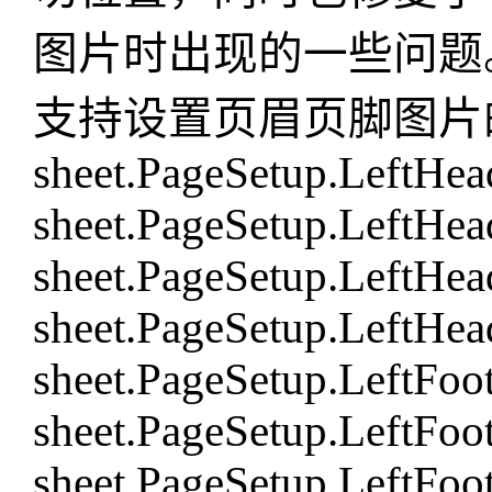
图片时出现的一些问题
支持设置页眉页脚图片
sheet.PageSetup.LeftHea
sheet.PageSetup.LeftHe
sheet.PageSetup.LeftHea
sheet.PageSetup.LeftHea
sheet.PageSetup.LeftFoo
sheet.PageSetup.LeftFoo
sheet.PageSetup.LeftFoo