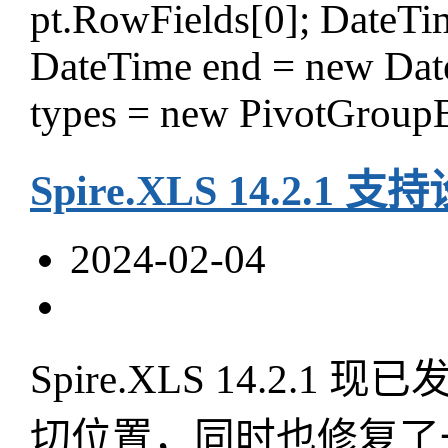
pt.RowFields[0]; DateTim
DateTime end = new Dat
types = new PivotGrou
Spire.XLS 14.2
2024-02-04
Spire.XLS 14.
切位置，同时也修复了一