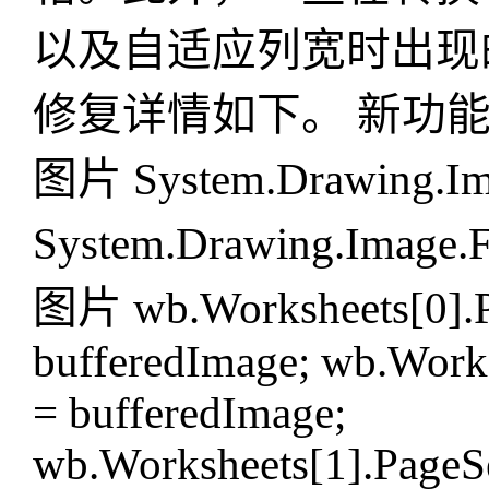
以及自适应列宽时出现
修复详情如下。 新功能
图片 System.Drawing.Ima
System.Drawing.Image
图片 wb.Worksheets[0].Pa
bufferedImage; wb.Works
= bufferedImage;
wb.Worksheets[1].PageS